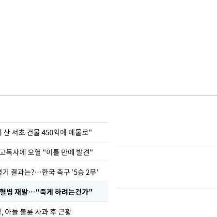
에 산 서초 건물 450억에 매물로"
고독사에 오열 "이틀 만에 발견"
경기 결과는?…한국 축구 '5승 2무'
백혈병 재발…"죽게 하려는건가"
 아들 불륜 사과 후 근황