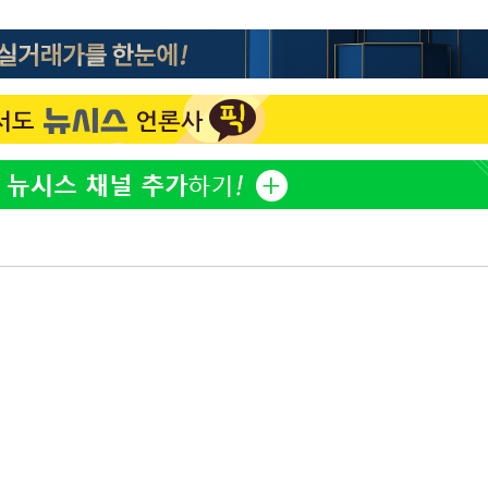
"서장훈, 28억에 산 서초 
1
450억에 매물로"
부장 기소
"여군 지원 막힌 UDT 훈
2
"
다"…707 출신 女유튜버 
협회
전현무 "전 연인 집착에 
3
 교수…이
절차 개시
박찬민 딸 박민하, 배우
4
25.3%↑
니…여유로운 근황 공개
SK하이닉스, 주당 375원
5
분기 중 추가 주주환원 발
[속보]SK하이닉스, 주당 3
6
당…"3분기 중 주주환원 
구윤철 "실거주 30억 이
7
세 모두 완화"