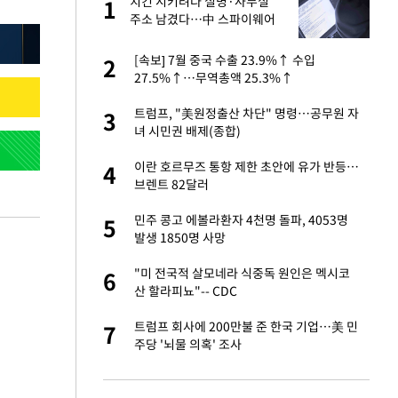
건물
치킨 시키려다 실명·사무실
1
1
주소 남겼다…中 스파이웨어
꼬리 밟혔다
련 직접 해봤습니
[속보] 7월 중국 수출 23.9%↑ 수입
2
2
'완벽 소화'
27.5%↑…무역총액 25.3%↑
친구들과 연락 끊어"
트럼프, "美원정출산 차단" 명령…공무원 자
3
3
녀 시민권 배제(종합)
·국가대표 병행하더
이란 호르무즈 통항 제한 초안에 유가 반등…
4
4
브렌트 82달러
 분기배당 결정…3
민주 콩고 에볼라환자 4천명 돌파, 4053명
5
5
표
발생 1850명 사망
75원 분기 배
"미 전국적 살모네라 식중독 원인은 멕시코
6
6
방안 확정"
산 할라피뇨"-- CDC
하 주택은 보유·양도
트럼프 회사에 200만불 준 한국 기업…美 민
7
7
주당 '뇌물 의혹' 조사