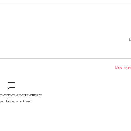
 교수…이
절차 개시
25.3%↑
 하향
별재난지역
…희망지 못
날씨]
요 선제 대
단
무'
 마쳐