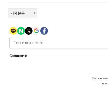
-12863초 전 >
[속보]규제합리화위원회 부위원장에 김태유 서울대 공대
병태 후임
기사본문
-9221초 전 >
[속보]국힘 윤리위, '돌려차기 발언' 진종오·서범수 징계 
-4546초 전 >
[속보] 7월 중국 수출 23.9%↑ 수입 27.5%↑…무역총액 
-1706초 전 >
[속보]'채상병 순직 책임' 임성근, 항소심도 징역 3년
-1572초 전 >
[속보]종합특검, '관저이전 봐주기 감사' 유병호 구속기소
30분 전 >
민주 콩고 에볼라환자 4천명 돌파, 4053명 발생 1850명 사망
-26038초 전 >
"낮 기온 소폭 하락"…수도권 폭염중대경보, 폭염경보로
-26002초 전 >
[속보]이 대통령, '호우피해' 안동·의성 관할 4개 면 특
선포
-25965초 전 >
[단독]중수청 지원 검사들, 정원 초과 시 낮은 계급 임용
갈 수도
-23936초 전 >
낮 최고 37도 찜통더위…곳곳 소나기·강원 많은 비[내일
-22242초 전 >
SK하이닉스, 용인·청주 팹에 54조 투자…"AI 메모리 수
응"
-19098초 전 >
여자배구 이재영·이다영 자매, 아제르바이잔 투란VC 입
-18351초 전 >
외국인 심판 성 접대 7경기 들여다보니…한국 축구 '5승 2
-18085초 전 >
[속보]코스닥, 2.86포인트(0.36%) 내린 798.81마감
-18038초 전 >
[속보]코스피, 6200선 약보합…0.60% 내린 6258.77에
-18018초 전 >
[속보]원·달러 환율, 7.7원 내린 1416.1원 마감