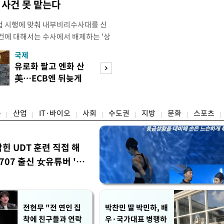
사건 못 맡는다
법 시행에 맞춰 내부비리수사대를 신
건에 대해서는 수사에서 배제하는 '상
청은 7일 오후 3시 '개정 형사소송법
국제
경제
F)' 회의를 열었다고 밝혔다. 경찰은
유로화 팔고 엔화 산
수도권 고용 급랭
에 맞춰 기존 국가수사본부에서 운영
美…ECB엔 뒤늦게
전국 취업자 10명
 인권감사관실로 이관·개편해 객관
통보
1명뿐
융
산업
IT·바이오
사회
수도권
지방
문화
스포츠
막힌 UDT 훈련 직접 해
07 출신 女유튜버 '완
전현무 "전 연인 집
박찬민 딸 박민하, 배
착에 친구들과 연락
우·국가대표 병행하