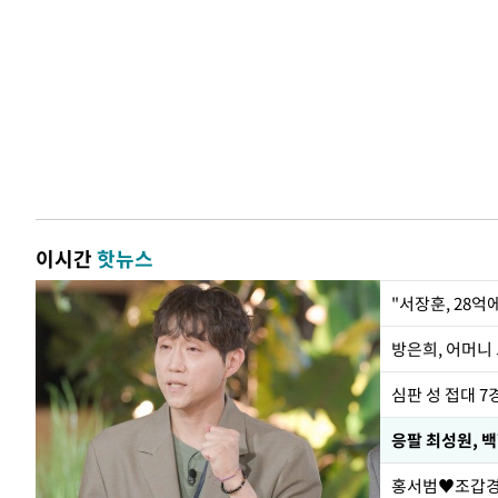
이시간
핫뉴스
"서장훈, 28억
방은희, 어머니 
심판 성 접대 7
응팔 최성원, 
홍서범♥조갑경,