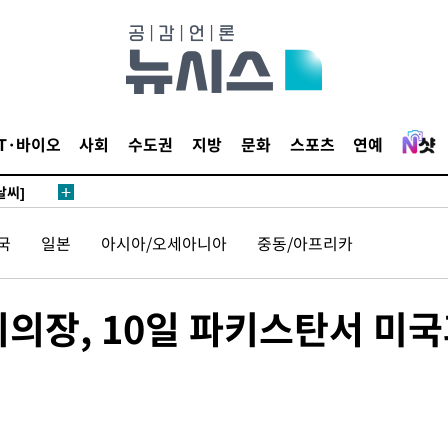
 하향
별재난지역
…희망지 못
IT·바이오
사회
수도권
지방
문화
스포츠
연예
날씨]
요 선제 대
단
국
일본
아시아/오세아니아
중동/아프리카
무'
 마쳐
회의장, 10일 파키스탄서 미
부장 기소
"
협회