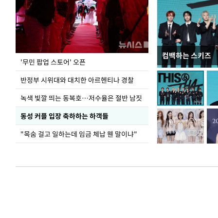
컴백하는 스키즈
지석천 뒤덮은 
'무민 팝업 스토어' 오픈
반정부 시위대와 대치한 아르헨티나 경찰
녹색 빛깔 띄는 동복호…저수율은 절반 남짓
동성 커플 입장 축하하는 하객들
"목숨 걸고 일하는데 임금 체납 웬 말이냐"