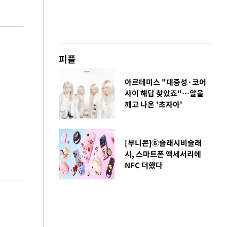
피플
아르테미스 "대중성·코어
사이 해답 찾았죠"…알을
깨고 나온 '초자아'
[부니콘]⑥슬래시비슬래
시, 스마트폰 액세서리에
NFC 더했다