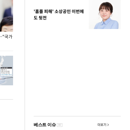
'홈플 피해' 소상공인 이번에
도 뒷전
…"국가
홈플러스, 67개 점포 가오픈… 13일 정식 개장
오세훈 서울시장,
환경 점검