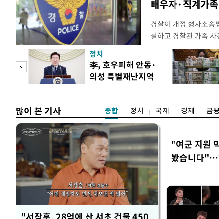
배우자·직계가족 
경찰이 개정 형사소송
설하고 경찰관 가족 사
피제'를 도입한다. 경찰
정치
후속 조치 태스크포스(T
 두
李, 호우피해 안동·
우선 올해 하반기 인사
의성 특별재난지역
하던 수사감찰 기능을
 정도
선포
많이 본 기사
종합
정치
국제
경제
금
"여군 지원 
봤습니다"…7
벽 소화'
"서장훈, 28억에 산 서초 건물 450