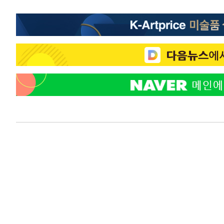
-17907초 전 >
[속보] 노원서 40.1도 관측…서울, 2018년 이후 첫 40도
-14997초 전 >
[속보]종합특검, '계엄 수용공간 확보' 신용해 前교정본
-13870초 전 >
외신들도 주목한 韓축구 파문…"국민적 공분에 수사 재개
-13841초 전 >
11시간 압수수색에 성접대 파문까지…'쑥대밭' 된 축구
-12863초 전 >
[속보]규제합리화위원회 부위원장에 김태유 서울대 공대
병태 후임
-9221초 전 >
[속보]국힘 윤리위, '돌려차기 발언' 진종오·서범수 징계 
-4546초 전 >
[속보] 7월 중국 수출 23.9%↑ 수입 27.5%↑…무역총액 
-1706초 전 >
[속보]'채상병 순직 책임' 임성근, 항소심도 징역 3년
-1572초 전 >
[속보]종합특검, '관저이전 봐주기 감사' 유병호 구속기소
30분 전 >
민주 콩고 에볼라환자 4천명 돌파, 4053명 발생 1850명 사망