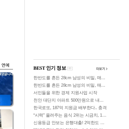
금융
…
두나무, 경찰청 '압수
 중
가상자산' 관리한다
연예