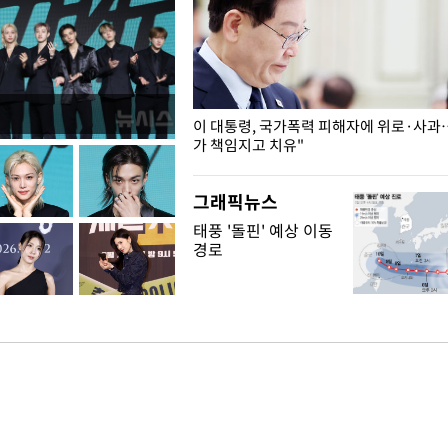
개구리밥
이 대통령, 국가폭력 피해자에 위로·사과
가 책임지고 치유"
그래픽뉴스
태풍 '돌핀' 예상 이동
경로