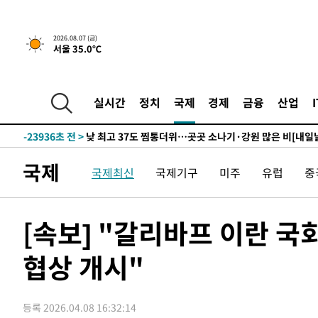
30분 전 >
민주 콩고 에볼라환자 4천명 돌파, 4053명 발생 1850명 사망
2026.08.07 (금)
서울 35.0℃
-26038초 전 >
"낮 기온 소폭 하락"…수도권 폭염중대경보, 폭염경보로
-26002초 전 >
[속보]이 대통령, '호우피해' 안동·의성 관할 4개 면 특
선포
-25965초 전 >
[단독]중수청 지원 검사들, 정원 초과 시 낮은 계급 임용
실시간
정치
국제
경제
금융
산업
갈 수도
-23936초 전 >
낮 최고 37도 찜통더위…곳곳 소나기·강원 많은 비[내일
-22242초 전 >
SK하이닉스, 용인·청주 팹에 54조 투자…"AI 메모리 수
응"
-19098초 전 >
여자배구 이재영·이다영 자매, 아제르바이잔 투란VC 입
국제
국제최신
국제기구
미주
유럽
중
-18351초 전 >
외국인 심판 성 접대 7경기 들여다보니…한국 축구 '5승 2
-18085초 전 >
[속보]코스닥, 2.86포인트(0.36%) 내린 798.81마감
-18038초 전 >
[속보]코스피, 6200선 약보합…0.60% 내린 6258.77에
[속보] "갈리바프 이란 국
-18018초 전 >
[속보]원·달러 환율, 7.7원 내린 1416.1원 마감
협상 개시"
-17907초 전 >
[속보] 노원서 40.1도 관측…서울, 2018년 이후 첫 40도
-14997초 전 >
[속보]종합특검, '계엄 수용공간 확보' 신용해 前교정본
-13870초 전 >
외신들도 주목한 韓축구 파문…"국민적 공분에 수사 재개
등록 2026.04.08 16:32:14
-13841초 전 >
11시간 압수수색에 성접대 파문까지…'쑥대밭' 된 축구