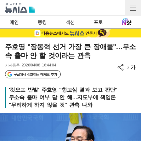
메인
랭킹
섹션
포토
주호영 "장동혁 선거 가장 큰 장애물"…무소
속 출마 안 할 것이라는 관측
기사등록
2026/04/08 16:44:04
가
가
구글에서 선호하는 매체로 추가
'컷오프 반발' 주호영 "항고심 결과 보고 판단"
무소속 출마 여부 답 안 해…지도부에 책임론
"무리하게 하지 않을 것" 관측 나와