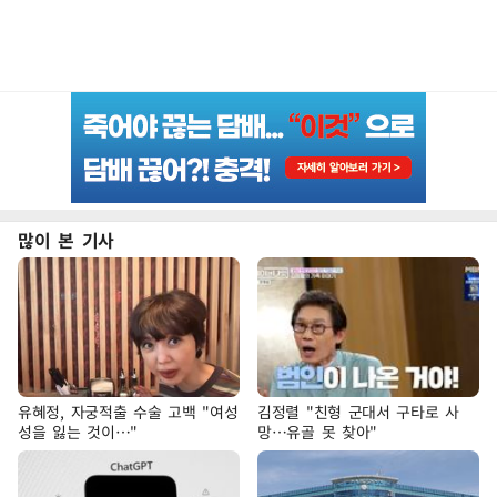
많이 본 기사
유혜정, 자궁적출 수술 고백 "여성
김정렬 "친형 군대서 구타로 사
성을 잃는 것이…"
망…유골 못 찾아"