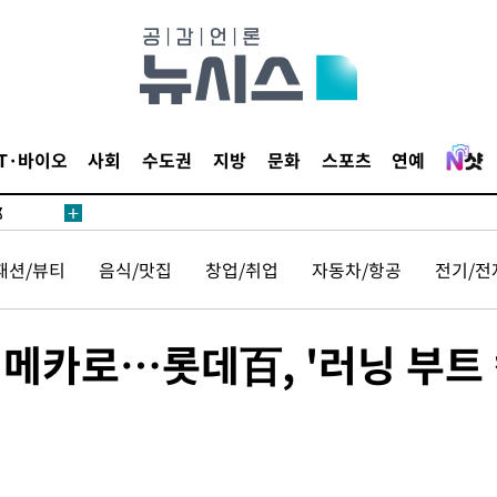
·서미화·
IT·바이오
사회
수도권
지방
문화
스포츠
연예
1위… 정
鄭
위해 뛸
패션/뷰티
음식/맛집
창업/취업
자동차/항공
전기/전
승리
내일날씨]
원해 아틀
닝 메카로…롯데百, '러닝 부트