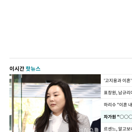
이시간
핫뉴스
'고지용과 이혼'
하리수 "이혼 
르센느, 알고보