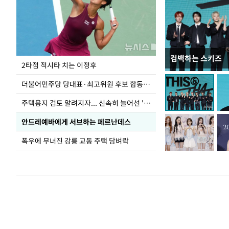
컴백하는 스키즈
이번주 국회에는 무
2타점 적시타 치는 이정후
더불어민주당 당대표·최고위원 후보 합동연설회
주택용지 검토 알려지자... 신속히 늘어선 '근조화환'
안드레예바에게 서브하는 페르난데스
폭우에 무너진 강릉 교동 주택 담벼락