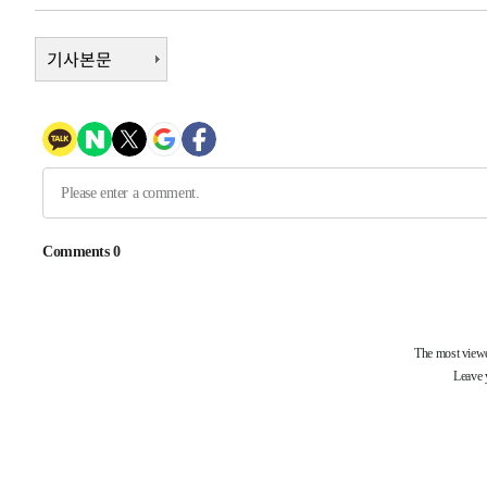
1시간 전 >
남자 농구, 나고야 아시안게임서 '홈팀' 일본과 한일전
1시간 전 >
기사본문
여수 오동도 해상서 모터보트 전복…1명 사망·1명 실종
3시간 전 >
극한폭염 한풀 꺾이지만…'낮 최고 35도' 무더위, 열대야 계
날씨]
3시간 전 >
축구협회 "압수수색·성접대 논란 사과…쇄신의 기회로 삼겠
4시간 전 >
[속보]'압수수색·성접대 논란' 축구협회 "실망과 걱정 안겨드
7시간 전 >
'최고 37도' 폭염 지속…강원동해안 최대 150㎜ 비
9시간 전 >
[속보]뉴욕증시 상승 마감…S&P 0.6% 나스닥 1.3%↑
-26701초 전 >
이란 "호르무즈 재개방 합의 근접…美 배상 선행돼야"
-17748초 전 >
[속보]與최고위원 제주·인천 순회경선…박선원·최민희
한민수·김용 순
-17701초 전 >
[속보]김민석, 與 전대 당원투표 누적 득표율 45.42%로 
청래 44.56%
-16983초 전 >
[속보]與 대표 경선 제주·인천 당원투표…金 47.75%·
42.08%·宋 10.17%
-16517초 전 >
이강인 "아틀레티코 이적 기뻐…등번호 7번 의미보단 팀 
것"
-16452초 전 >
[속보]與 당대표 경선, 제주·인천 권리당원 투표 김민석 
-10226초 전 >
낮 최고 35도 '무더위'…동해안 시간당 30㎜ '강한 비'[
-9496초 전 >
[속보]이강인 "감독님이 원하는 마음 느꼈고, 많은 트로피 
레티코 이적"
-9278초 전 >
수도권 40도 육박 '펄펄'…동해안 일부 지역엔 호의주의보