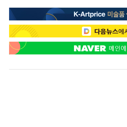
-8247초 전 >
온열질환 사망자 3명 늘어…누적 환자 3000명 돌파
-2192초 전 >
강릉에 시간당 81.4㎜ 물폭탄…도로 잠기고 담벼락 붕괴
28분 전 >
백운산서 80년근 천종산삼 9뿌리 발견…감정가 1.3억원
1시간 전 >
선재도서 해루질 나섰다 실종 60대, 닷새 만에 숨진 채 발견
1시간 전 >
남자 농구, 나고야 아시안게임서 '홈팀' 일본과 한일전
1시간 전 >
여수 오동도 해상서 모터보트 전복…1명 사망·1명 실종
3시간 전 >
극한폭염 한풀 꺾이지만…'낮 최고 35도' 무더위, 열대야 계
날씨]
3시간 전 >
축구협회 "압수수색·성접대 논란 사과…쇄신의 기회로 삼겠
4시간 전 >
[속보]'압수수색·성접대 논란' 축구협회 "실망과 걱정 안겨드
7시간 전 >
'최고 37도' 폭염 지속…강원동해안 최대 150㎜ 비
9시간 전 >
[속보]뉴욕증시 상승 마감…S&P 0.6% 나스닥 1.3%↑