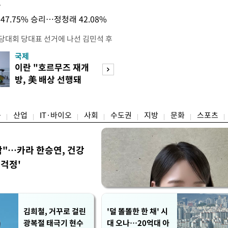
목
47.75% 승리…정청래 42.08%
전당대회 당대표 선거에 나선 김민석 후
역 순회경선에서 '누적 1위'를 탈환했
국제
경제
 우세 지역으로 점쳐졌던 충청권과 부산
이란 "호르무즈 재개
세계식량가격 다
승 1패를 주고 받은 김 후보는 이날
방, 美 배상 선행돼
상승…곡물·설탕 
며 '2승 1패'로 앞서가게 됐다. 다
야"
썩'
율 차이가 '0.86%p'에 불과
융
산업
IT·바이오
사회
수도권
지방
문화
스포츠
착"…카라 한승연, 건강
'걱정'
김희철, 거꾸로 걸린
'덜 똘똘한 한 채' 시
광복절 태극기 현수
대 오나…20억대 아