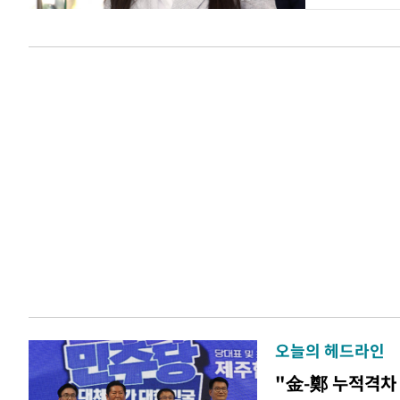
오늘의 헤드라인
"金-鄭 누적격차 