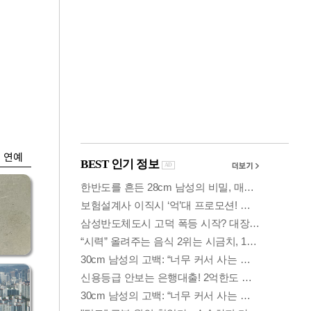
금융
시
다시 뛰는 코스닥…
'들
ETF 수익률 상위권
찍어
연예