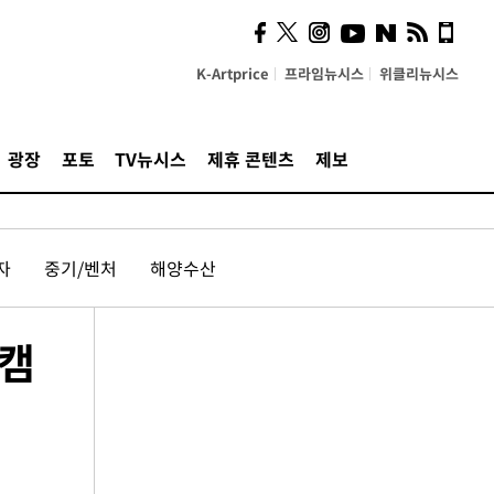
K-Artprice
프라임뉴시스
위클리뉴시스
광장
포토
TV뉴시스
제휴 콘텐츠
제보
자
중기/벤처
해양수산
 캠