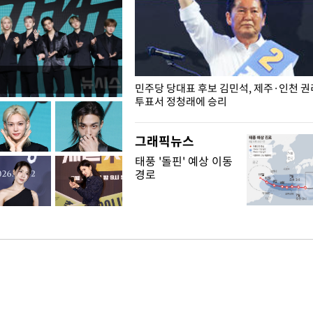
슨 일이? [뉴시스국회토pic]
민주당 당대표 후보 김민석, 제주·인천 
투표서 정청래에 승리
그래픽뉴스
태풍 '돌핀' 예상 이동
경로