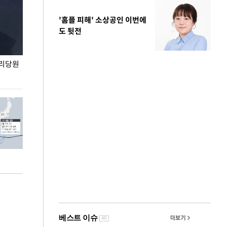
'홈플 피해' 소상공인 이번에
도 뒷전
권리당원
무더위 잊는 도심형 여름 축제 '2026 서울 바캉스
용산어린이정원 앞
페스티벌'