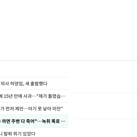
 의사 허양임, 새 출발했다
표창원, 남규리에 15년 만에 사과…"제가 틀렸습니다"
내가 먼저 제안…아기 못 낳아 미안"
차가원 "○○○ 까면 주변 다 죽어"…녹취 폭로 파장
니 탈퇴 위기 있었다