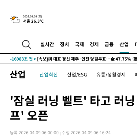
2026.08.08 (토)
서울 26.3℃
9시간 전 >
[속보]뉴욕증시 상승 마감…S&P 0.6% 나스닥 1.3%↑
-26701초 전 >
이란 "호르무즈 재개방 합의 근접…美 배상 선행돼야"
-17748초 전 >
[속보]與최고위원 제주·인천 순회경선…박선원·최민희
실시간
정치
국제
경제
금융
산업
한민수·김용 순
-17701초 전 >
[속보]김민석, 與 전대 당원투표 누적 득표율 45.42%로 
청래 44.56%
-16983초 전 >
[속보]與 대표 경선 제주·인천 당원투표…金 47.75%·
42.08%·宋 10.17%
-16517초 전 >
이강인 "아틀레티코 이적 기뻐…등번호 7번 의미보단 팀 
산업
산업최신
산업/ESG
유통/생활경제
것"
-16452초 전 >
[속보]與 당대표 경선, 제주·인천 권리당원 투표 김민석 
-10226초 전 >
낮 최고 35도 '무더위'…동해안 시간당 30㎜ '강한 비'[
-9496초 전 >
[속보]이강인 "감독님이 원하는 마음 느꼈고, 많은 트로피 
'잠실 러닝 벨트' 타고 러
레티코 이적"
-9278초 전 >
수도권 40도 육박 '펄펄'…동해안 일부 지역엔 호의주의보
프' 오픈
-8247초 전 >
온열질환 사망자 3명 늘어…누적 환자 3000명 돌파
-2192초 전 >
강릉에 시간당 81.4㎜ 물폭탄…도로 잠기고 담벼락 붕괴
28분 전 >
백운산서 80년근 천종산삼 9뿌리 발견…감정가 1.3억원
등록 2026.04.09 06:00:00
수정 2026.04.09 06:16:24
1시간 전 >
선재도서 해루질 나섰다 실종 60대, 닷새 만에 숨진 채 발견