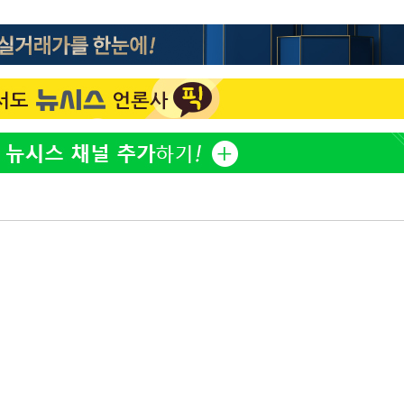
'고지용과 이혼' 허양임, 새
1
발했다
"손 떨림 포착"…카라 한
2
팬들 '걱정'
김희철, 거꾸로 걸린 광복
3
"X돌았네"
'덜 똘똘한 한 채' 시대 
4
속[다음주
에 쏠리는 관심[세제 개편,
다"
차가원 "○○○ 까면 주변
려 죄송"
5
미반환 속 녹취 폭로 파장
외신 주목한 '축구협회 성접
6
한일월드컵까지 소환
용산어린이정원 앞 즐비한 
7
시스Pic]