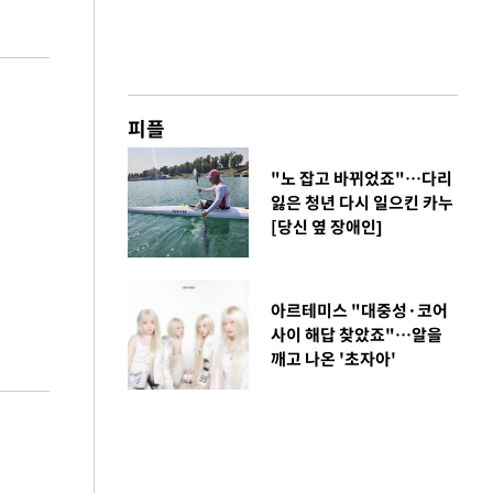
피플
"노 잡고 바뀌었죠"…다리
잃은 청년 다시 일으킨 카누
[당신 옆 장애인]
아르테미스 "대중성·코어
사이 해답 찾았죠"…알을
깨고 나온 '초자아'