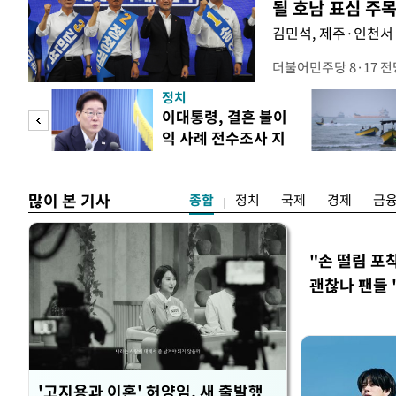
될 호남 표심 주
김민석, 제주·인천서 
더불어민주당 8·17 
보가 8일 제주·인천 지
정치
다. 앞서 정청래 후보
희망
이대통령, 결혼 불이
·울산·경남 경선에서 1
각"
익 사례 전수조사 지
제주·인천 경선에서 이기
시
만 두 후보 간 누적 득표
많이 본 기사
종합
정치
국제
경제
금
"손 떨림 포
괜찮나 팬들 
'고지용과 이혼' 허양임, 새 출발했