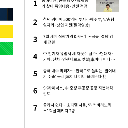
 출
농식장관, 전북 상추·육계 농
1
1
가 찾아 폭염대응·안전 점검
승연, 건강 괜찮나
청년 귀어에 500억원 투자…해수부, 맞춤형
2
2
일자리·창업 지원[짤막영상]
절 태극기 현수막에
7월 세계 식량가격 0.6%↑…곡물·설탕 강
3
3
세 전환
오나…20억대 아파트
中 전기차 유럽서 세 자릿수 질주…현대차·
4
4
 그 이후②]
기아, 신차·인센티브로 맞불[車이나 머니 몰
려온다③]
 다 죽어"…전세금
중국 내수 막히자… 한국으로 쏠리는 '밀어내
5
5
기 수출' 공세[車이나 머니 몰려온다①]
대 의혹'…2002
SK하이닉스, 中 충칭 후공정 공장 지분매각
6
6
검토
근조화환, 왜?[뉴
골라서 쉰다…소피텔 서울, ‘리커버리노믹
7
7
스’ 객실 패키지 2종