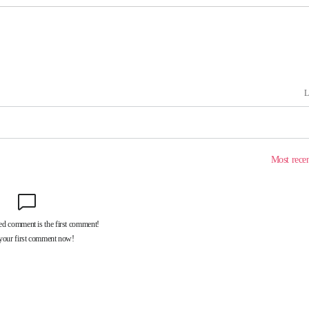
속[다음주
다"
려 죄송"
·서미화·
1위… 정
鄭
위해 뛸
승리
내일날씨]
원해 아틀