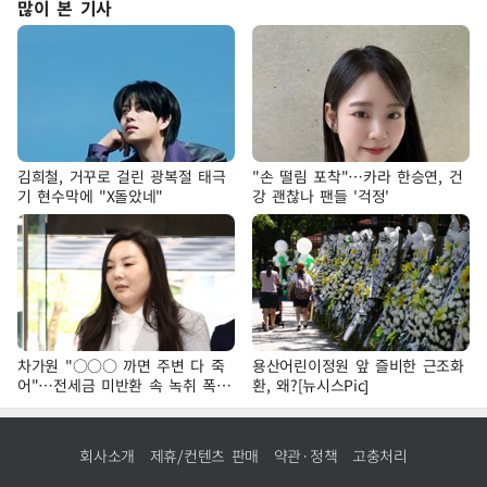
많이 본 기사
김희철, 거꾸로 걸린 광복절 태극
"손 떨림 포착"…카라 한승연, 건
기 현수막에 "X돌았네"
강 괜찮나 팬들 '걱정'
차가원 "○○○ 까면 주변 다 죽
용산어린이정원 앞 즐비한 근조화
어"…전세금 미반환 속 녹취 폭로
환, 왜?[뉴시스Pic]
파장
회사소개
제휴/컨텐츠 판매
약관·정책
고충처리