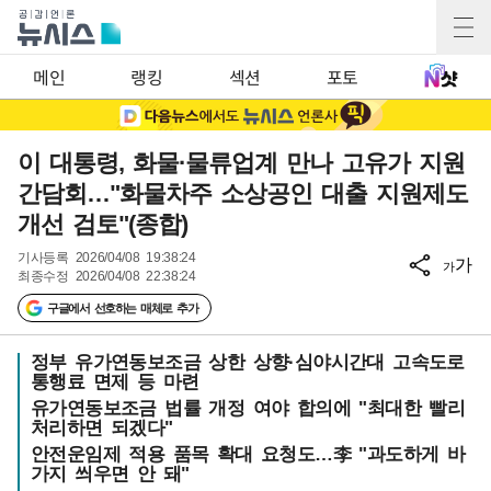
메인
랭킹
섹션
포토
이 대통령, 화물·물류업계 만나 고유가 지원
간담회…"화물차주 소상공인 대출 지원제도
개선 검토"(종합)
기사등록
2026/04/08 19:38:24
가
가
최종수정
2026/04/08 22:38:24
구글에서 선호하는 매체로 추가
정부 유가연동보조금 상한 상향·심야시간대 고속도로
통행료 면제 등 마련
유가연동보조금 법률 개정 여야 합의에 "최대한 빨리
처리하면 되겠다"
안전운임제 적용 품목 확대 요청도…李 "과도하게 바
가지 씌우면 안 돼"