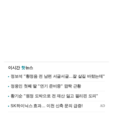
이시간
핫
뉴스
정보석 "황정음 전 남편 서글서글…잘 살길 바랐는데"
정웅인 첫째 딸 "연기 준비중" 깜짝 근황
황기순 "원정 도박으로 전 재산 잃고 필리핀 도피"