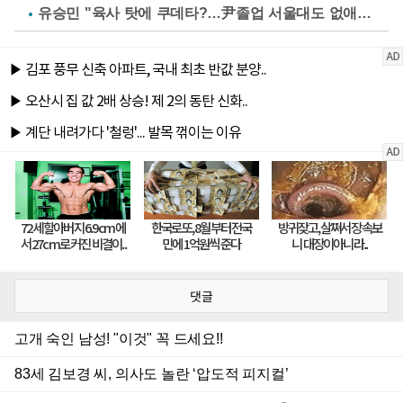
유승민 "육사 탓에 쿠데타?…尹졸업 서울대도 없애나"
댓글