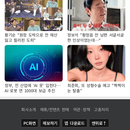
황기순 "원정 도박으로 전 재산
정보석 "황정음 전 남편 서글서글
잃고 필리핀 도피"
한 인상이었는데…"
정부, 전 산업에 'AI 옷' 입힌다…
최준희, 또 성형수술 예고 "짝짝이
AI 로봇 연 1000대 보급 추진
눈 탈출"
회사소개
제휴/컨텐츠 판매
약관·정책
고충처리
PC화면
제보하기
앱 다운로드
맨위로↑