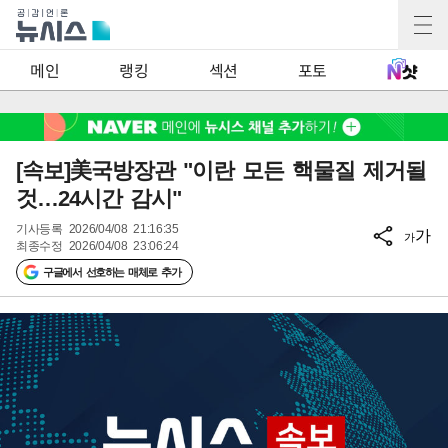
2
메인
랭킹
섹션
포토
[속보]美국방장관 "이란 모든 핵물질 제거될
것…24시간 감시"
기사등록
2026/04/08 21:16:35
가
가
최종수정
2026/04/08 23:06:24
구글에서 선호하는 매체로 추가