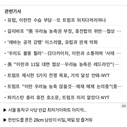
관련기사
유럽, 이란전 수습 부담…또 트럼프 뒤치다꺼리하나
갈리바프 "美 우라늄 농축권 부정, 휴전합의 위반…협상 회의적"
'레바논 공격 강행' 이스라엘, 유럽과 관계 악화
'우리도 불똥 튈라'…日다카이치, 이란과 소통하며 '사태 진정' 기여 어필
美 "이란과 11일 대면 협상…우라늄 농축은 레드라인"(종합)
트럼프 제시한 5가지 전쟁 목표, 거의 달성 안돼-NYT
트럼프 "이란 우라늄 농축 않을것…제재 해제 논의중"(종합)
파키스탄 총리 휴전 호소문, 트럼프 미리 알았다-NYT