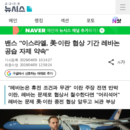
메인
랭킹
섹션
포토
밴스 "이스라엘, 美·이란 협상 기간 레바논
공습 자제 약속"
기사등록
2026/04/09 10:14:27
가
가
최종수정
2026/04/09 12:58:24
구글에서 선호하는 매체로 추가
"레바논은 휴전 조건과 무관" 이란 주장 전면 반박
이란, 레바논 문제로 협상서 철수한다면 "어리석어"
레바논 문제 美·이란 종전 협상 앞두고 뇌관 부상