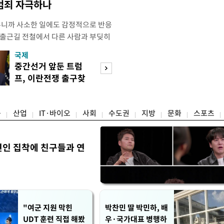
 범죄 자극하나
우니까 사소한 일에도 감정적으로 반응
 출근길 전철에서 다른 사람과 부딪히
서 있으면 짜증이 확 올라오더라고요."
국제
경제
유례없는 폭염이 이어지면서 사소한 자극
중간선거 앞둔 트럼
구윤철 "실거주 3
나 감정적으로 반응하는 사람이 늘고
프, 이란전쟁 출구찾
억 이하 주택은 
도가 불쾌감과 공격성을 높이는 데다
기 속도
담 줄어"
융
산업
IT·바이오
사회
수도권
지방
문화
스포츠
연인 집착에 친구들과 연
"여군 지원 막힌
박찬민 딸 박민하, 배
UDT 훈련 직접 해봤
우·국가대표 병행하