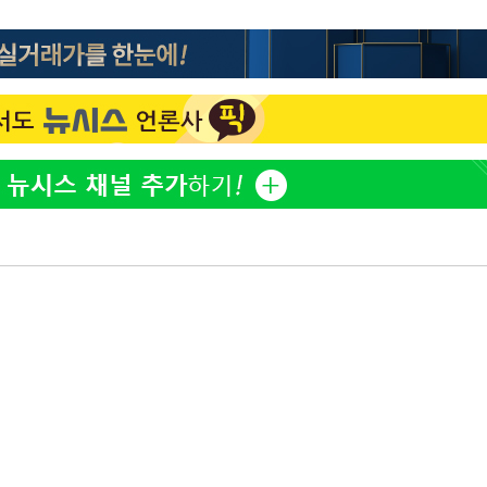
"서장훈, 28억에 산 서초 
1
450억에 매물로"
 CDC
전현무 "전 연인 집착에 
2
 압수수색
위 등 9곳
"여군 지원 막힌 UDT 훈
3
다"…707 출신 女유튜버 
출발
박찬민 딸 박민하, 배우
4
니…여유로운 근황 공개
개장
"신약 찾자"…정부 과제로
3명은 중태
5
바이오
에서 두차
"한강수영장, 문신 노출 이
6
"출입 막는 건 명백한 차별
구윤철 "실거주 30억 이
7
세 모두 완화"