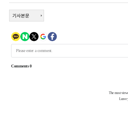
압수수색
-10601초 전 >
[속보]원·달러 환율, 오전 9시 1423.8원
-10397초 전 >
기사본문
[속보]삼성전자·SK하이닉스 동반 강보합…1%대 상승 
-10383초 전 >
[속보]코스닥, 5.95포인트(0.74%) 상승한 807.62개장
-10351초 전 >
[속보]코스피, 6300선 재탈환…1.09% 오른 6365.07 
-7516초 전 >
시리아 다마스쿠스 교외에서 미니버스 폭발.. 14명 부상, 
-6814초 전 >
입추에도 극한더위…서울 낮 39도 '폭염중대경보'
-1778초 전 >
이란, 호르무즈서 "적국 목표물들"과 대치로 남부 케슘섬
례 큰 폭발음
-30833초 전 >
[속보]종합특검, '계엄 수용공간 확보' 신용해 前교정본
-29706초 전 >
외신들도 주목한 韓축구 파문…"국민적 공분에 수사 재개
-29677초 전 >
11시간 압수수색에 성접대 파문까지…'쑥대밭' 된 축구
-28699초 전 >
[속보]규제합리화위원회 부위원장에 김태유 서울대 공대
병태 후임
-25057초 전 >
[속보]국힘 윤리위, '돌려차기 발언' 진종오·서범수 징계
-20382초 전 >
[속보] 7월 중국 수출 23.9%↑ 수입 27.5%↑…무역총
25.3%↑
-17542초 전 >
[속보]'채상병 순직 책임' 임성근, 항소심도 징역 3년
-17408초 전 >
[속보]종합특검, '관저이전 봐주기 감사' 유병호 구속기소
-14008초 전 >
민주 콩고 에볼라환자 4천명 돌파, 4053명 발생 1850명