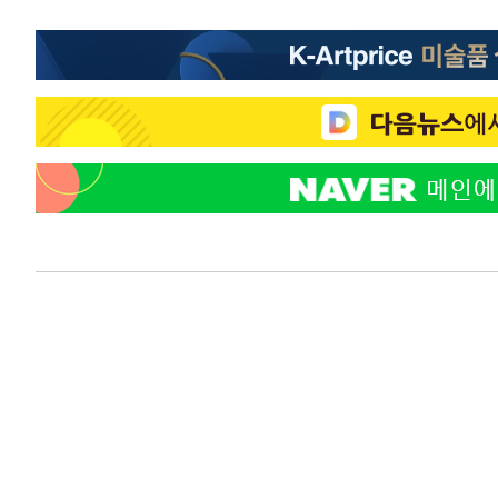
-13258초 전 >
[속보]'300억원대 사기 혐의' 차가원 대표 구속 송치
-12452초 전 >
"미 전국적 살모네라 식중독 원인은 멕시코산 할라피뇨"--
-10965초 전 >
[속보]경찰·노동부, HL만도 평택사업장 끼임 사망 관련
-10846초 전 >
[속보]합수본, '투표율 허위 입력' 중앙·서울·경기도 선관
압수수색
-10601초 전 >
[속보]원·달러 환율, 오전 9시 1423.8원
-10397초 전 >
[속보]삼성전자·SK하이닉스 동반 강보합…1%대 상승 
-10383초 전 >
[속보]코스닥, 5.95포인트(0.74%) 상승한 807.62개장
-10351초 전 >
[속보]코스피, 6300선 재탈환…1.09% 오른 6365.07 
-7516초 전 >
시리아 다마스쿠스 교외에서 미니버스 폭발.. 14명 부상, 
-6814초 전 >
입추에도 극한더위…서울 낮 39도 '폭염중대경보'
-1778초 전 >
이란, 호르무즈서 "적국 목표물들"과 대치로 남부 케슘섬
례 큰 폭발음