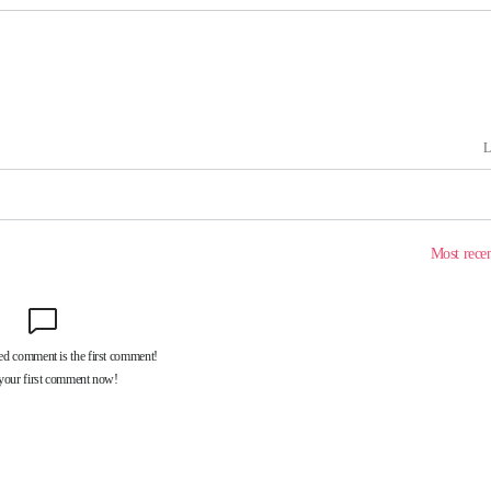
출발
개장
3명은 중태
에서 두차
부장 기소
"
협회
 교수…이
 절차 개시
액
 사망