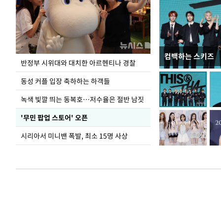
컴백하는 스키즈
지석천 뒤덮은 
반정부 시위대와 대치한 아르헨티나 경찰
동성 커플 입장 축하하는 하객들
녹색 빛깔 띄는 동복호…저수율은 절반 남짓
'무민 팝업 스토어' 오픈
시리아서 미니밴 폭발, 최소 15명 사상