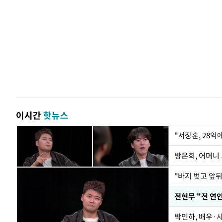
이시간
핫뉴스
"서장훈, 28억
방은희, 어머니 
"바지 벗고 앞
박민하, 배우·