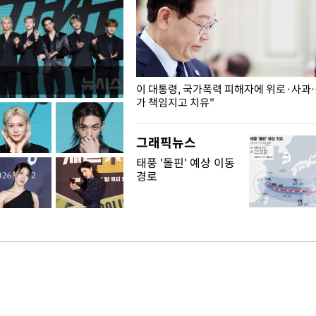
개구리밥
이 대통령, 국가폭력 피해자에 위로·사과
가 책임지고 치유"
그래픽뉴스
태풍 '돌핀' 예상 이동
경로