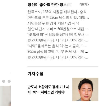
기자수첩
반도체 호황에도 경제 기초체
력 '뚝‘…서비스업 키워야