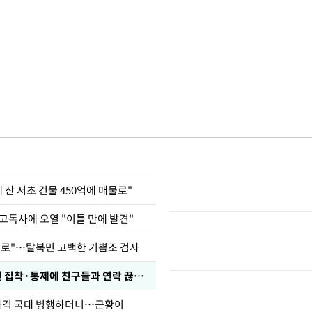
에 산 서초 건물 450억에 매물로"
고독사에 오열 "이틀 만에 발견"
뒤로"…탈북민 고백한 기쁨조 검사
전현무 "전 연인 집착·통제에 친구들과 연락 끊겨"
사격 국대 병행하더니…근황이