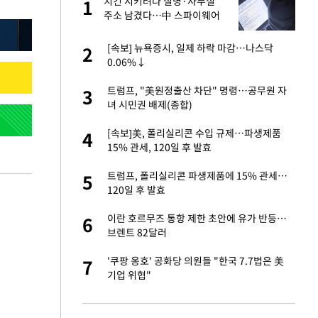
건물
치킨 시키려다 실명·사무실
1
1
주소 남겼다…中 스파이웨어
꼬리 밟혔다
친구들과 연락 끊어"
[속보] 뉴욕증시, 일제 하락 마감…나스닥
2
2
0.06%↓
련 직접 해봤습니
트럼프, "美원정출산 차단" 명령…공무원 자
3
3
'완벽 소화'
녀 시민권 배제(종합)
·국가대표 병행하더
[속보]美, 폴리실리콘 수입 규제…파생제품
4
4
15% 관세, 120일 후 발효
 속도내는 K-제약
트럼프, 폴리실리콘 파생제품에 15% 관세…
5
5
120일 후 발효
용객 제한을" vs
이란 호르무즈 통항 제한 초안에 유가 반등…
6
6
"
브렌트 82달러
하 주택은 보유·양도
'쿠팡 옹호' 공화당 의원들 "한국 7.7법은 美
7
7
기업 위협"