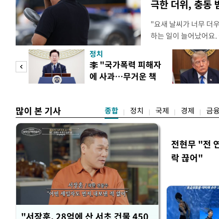
극한 더위, 충동
"요새 날씨가 너무 더
하는 일이 늘어났어요.
거나, 누가 길을 막고 
정치
(40대 직장인 A씨) 
문가
李 "국가폭력 피해자
에도 쉽게 짜증을 내거
에 사과…무거운 책
있다. 높은 기온과 습
황제
임감"
많이 본 기사
종합
정치
국제
경제
금
전현무 "전 
락 끊어"
"서장훈, 28억에 산 서초 건물 450