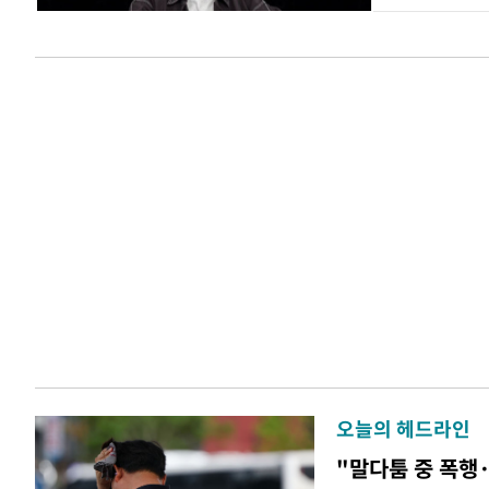
오늘의 헤드라인
"말다툼 중 폭행