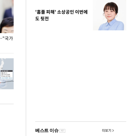
'홈플 피해' 소상공인 이번에
도 뒷전
…"국가
홈플러스, 67개 점포 가오픈… 13일 정식 개장
오세훈 서울시장,
환경 점검