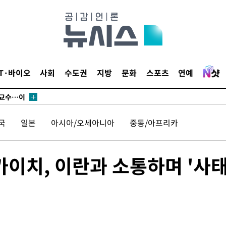
에서 두차
부장 기소
"
IT·바이오
사회
수도권
지방
문화
스포츠
연예
협회
 교수…이
 절차 개시
국
일본
아시아/오세아니아
중동/아프리카
액
카이치, 이란과 소통하며 '사
 사망
 CDC
 압수수색
위 등 9곳