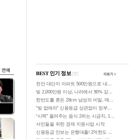
금융
0
코스피·코스닥, 동반
세부
상승 후 하락…혼조
세 계속
연예