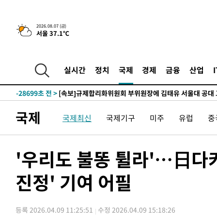
2026.08.07 (금)
서울 37.1℃
-1778초 전 >
이란, 호르무즈서 "적국 목표물들"과 대치로 남부 케슘섬
례 큰 폭발음
-30833초 전 >
[속보]종합특검, '계엄 수용공간 확보' 신용해 前교정본
-29706초 전 >
외신들도 주목한 韓축구 파문…"국민적 공분에 수사 재개
실시간
정치
국제
경제
금융
산업
-29677초 전 >
11시간 압수수색에 성접대 파문까지…'쑥대밭' 된 축구
-28699초 전 >
[속보]규제합리화위원회 부위원장에 김태유 서울대 공대
병태 후임
-25057초 전 >
[속보]국힘 윤리위, '돌려차기 발언' 진종오·서범수 징계
국제
국제최신
국제기구
미주
유럽
중
-20382초 전 >
[속보] 7월 중국 수출 23.9%↑ 수입 27.5%↑…무역총
25.3%↑
-17542초 전 >
[속보]'채상병 순직 책임' 임성근, 항소심도 징역 3년
-17408초 전 >
[속보]종합특검, '관저이전 봐주기 감사' 유병호 구속기소
'우리도 불똥 튈라'…日다
-14008초 전 >
민주 콩고 에볼라환자 4천명 돌파, 4053명 발생 1850명
진정' 기여 어필
-13258초 전 >
[속보]'300억원대 사기 혐의' 차가원 대표 구속 송치
-12452초 전 >
"미 전국적 살모네라 식중독 원인은 멕시코산 할라피뇨"--
-10965초 전 >
[속보]경찰·노동부, HL만도 평택사업장 끼임 사망 관련
등록 2026.04.09 11:25:51
수정 2026.04.09 15:18:26
-10846초 전 >
[속보]합수본, '투표율 허위 입력' 중앙·서울·경기도 선관