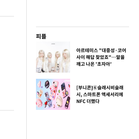
피플
아르테미스 "대중성·코어
사이 해답 찾았죠"…알을
깨고 나온 '초자아'
[부니콘]⑥슬래시비슬래
시, 스마트폰 액세서리에
NFC 더했다