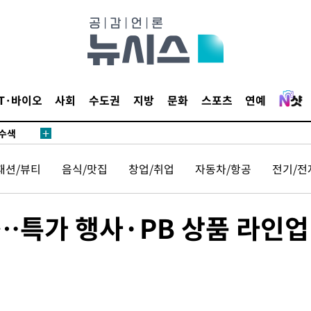
다"
수수색(종
4%↑
IT·바이오
사회
수도권
지방
문화
스포츠
연예
침 준수"
수수색
 강화"
패션/뷰티
음식/맛집
창업/취업
자동차/항공
전기/전
…특가 행사·PB 상품 라인업
황'