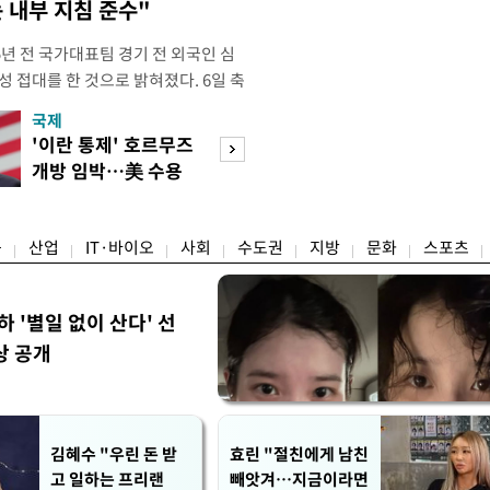
 내부 지침 준수"
년 전 국가대표팀 경기 전 외국인 심
성 접대를 한 것으로 밝혀졌다. 6일 축
 의원실은 축구협회가 2011~2012
국제
경제
게 성 접대한 사실을 확인했다. 당시
'이란 통제' 호르무즈
초고가 겨냥 세제
과 감독관 등 10여 명에게 한 번에
개방 임박…美 수용
편…전월세 '유탄'
00만원이 넘는 돈을 성
할까
려
융
산업
IT·바이오
사회
수도권
지방
문화
스포츠
하 '별일 없이 산다' 선
상 공개
김혜수 "우린 돈 받
효린 "절친에게 남친
고 일하는 프리랜
빼앗겨…지금이라면