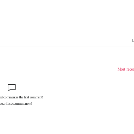
 격파
다"
수수색(종
4%↑
침 준수"
수수색
 강화"