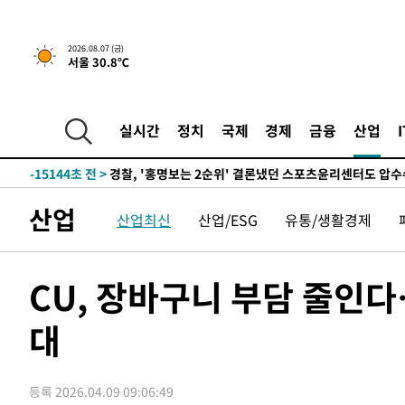
2026.08.07 (금)
5시간 전 >
내일까지 39도 '펄펄'…기상청 "태풍 지나며 폭염 잠시 꺾인
서울 30.8℃
-18230초 전 >
'월드컵 탈락 후폭풍' 축구협회…11시간 걸린 초유의 압
합)
-17666초 전 >
[속보] 뉴욕증시, 혼조 출발…나스닥 0.3%↓, 다우 0.1
실시간
정치
국제
경제
금융
산업
-16459초 전 >
축구협회, 15년 전 심판 성 접대 파문에 "현재는 내부 지
-15144초 전 >
경찰, '홍명보는 2순위' 결론냈던 스포츠윤리센터도 압
-740초 전 >
[속보]합참 "北 발사체는 단거리탄도미사일…감시·경계태세
-488초 전 >
日방위성, 北이 동해로 쏜 발사체는 탄도미사일 가능성
산업
산업최신
산업/ESG
유통/생활경제
18분 전 >
[속보] SKT, 에이닷 서비스 장애 발생…"원인 파악 중"
27분 전 >
[속보]합참 "북, 동해상으로 미상 발사체 발사"
CU, 장바구니 부담 줄인다
38분 전 >
'낮 최고 39도' 불볕더위…한밤 열대야도 계속[내일날씨]
38분 전 >
[속보]7~9일 프로야구 3연전도 폭염 취소…11일 재개
대
44분 전 >
"韓 외환시장 개입 관측 배경엔 美의 대한국 무역적자 있어"
47분 전 >
'월드컵 탈락 후폭풍' 축구협회…초유의 압수수색에 '충격·당
49분 전 >
서울 낮 37.9도, 올여름 최고치 경신…영등포 순간 '40도'
등록 2026.04.09 09:06:49