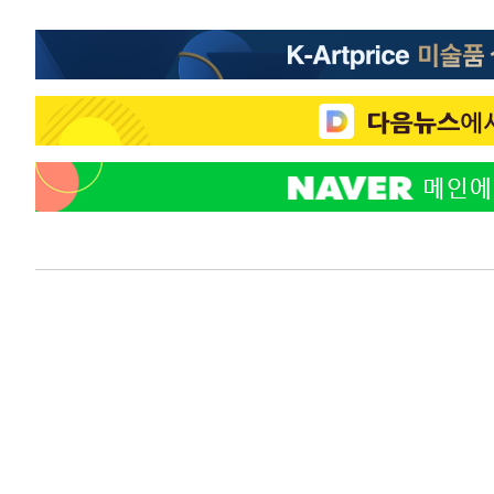
38분 전 >
[속보]7~9일 프로야구 3연전도 폭염 취소…11일 재개
44분 전 >
"韓 외환시장 개입 관측 배경엔 美의 대한국 무역적자 있어"
47분 전 >
'월드컵 탈락 후폭풍' 축구협회…초유의 압수수색에 '충격·당
49분 전 >
서울 낮 37.9도, 올여름 최고치 경신…영등포 순간 '40도'
57분 전 >
[속보]종합특검, 대검 추가 압수수색…내란 중요임무종사 혐의
2시간 전 >
[속보]코스닥, 800p 회복…0.26% 오른 801.67 마감
2시간 전 >
[속보]코스피, 301.88포인트(4.58%) 내린 6296.38 마감
2시간 전 >
[속보]원·달러 환율, 0.7원 내린 1423.8원 마감
2시간 전 >
"여기 떨어졌다"…다누리, 스페이스X 로켓 달 충돌 흔적 포착
3시간 전 >
손흥민, 5경기 연속골 실패…LAFC는 승부차기 끝 과달라하라
5시간 전 >
내일까지 39도 '펄펄'…기상청 "태풍 지나며 폭염 잠시 꺾인