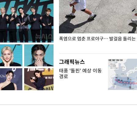
전남광주… 열화상 카메라에 담긴
폭염으로 멈춘 프로야구… 발걸음 돌리는
그래픽뉴스
태풍 '돌핀' 예상 이동
경로