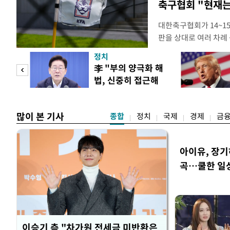
축구협회 "현재는
대한축구협회가 14~15
판을 상대로 여러 차례 
구계에 따르면 국회의 한
정치
년 국제심판 10여 명에
"사적
李 "부의 양극화 해
축구협회는 외국인 심판
법, 신중히 접근해
수십만원에서 많게는 1
 차
야"
많이 본 기사
종합
정치
국제
경제
금
아이유, 장기
곡…쿨한 일
이승기 측 "차가원 전세금 미반환은