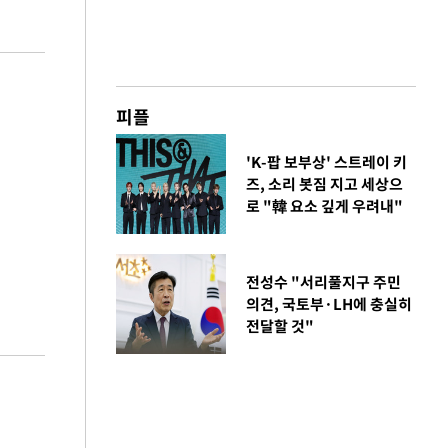
피플
'K-팝 보부상' 스트레이 키
즈, 소리 봇짐 지고 세상으
로 "韓 요소 깊게 우려내"
전성수 "서리풀지구 주민
의견, 국토부·LH에 충실히
전달할 것"