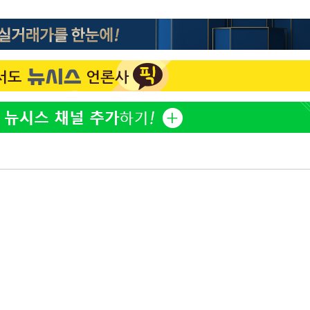
이승기 측 "차가원 전세금 
1
반환은 고도의 사기 수법
벌 원해"
황'
아이유, 장기하 '별일 없
2
일상 공개
김혜수 "우린 돈 받고 일
3
는 만큼 해내야"
효린 "절친에게 남친 빼
4
만 안 있어"
축구협회, 15년 전 심판 
5
 격파
재는 내부 지침 준수"
다"
[속보] SKT, 에이닷 서
6
인 파악 중"
극한 폭염에 프로야구 9
7
재개