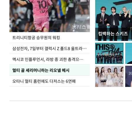
컴백하는 스키즈
입추 하루 앞둔 
트리니티항공 승무원의 워킹
폭염
삼성전자, 7일부터 갤럭시 Z 폴드8 울트라·폴드8·플립8 출시
멕시코 인플루언서, 라방 중 괴한 총격으로 사망
멀티 골 세리머니하는 리오넬 메시
오타니 멀티 홈런에도 다저스는 6연패