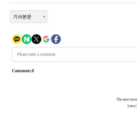
57분 전 >
[속보]종합특검, 대검 추가 압수수색…내란 중요임무종사 혐의
2시간 전 >
[속보]코스닥, 800p 회복…0.26% 오른 801.67 마감
기사본문
2시간 전 >
[속보]코스피, 301.88포인트(4.58%) 내린 6296.38 마감
2시간 전 >
[속보]원·달러 환율, 0.7원 내린 1423.8원 마감
2시간 전 >
"여기 떨어졌다"…다누리, 스페이스X 로켓 달 충돌 흔적 포착
3시간 전 >
손흥민, 5경기 연속골 실패…LAFC는 승부차기 끝 과달라하라
5시간 전 >
내일까지 39도 '펄펄'…기상청 "태풍 지나며 폭염 잠시 꺾인
-18230초 전 >
'월드컵 탈락 후폭풍' 축구협회…11시간 걸린 초유의 압
합)
-17666초 전 >
[속보] 뉴욕증시, 혼조 출발…나스닥 0.3%↓, 다우 0.1
-16459초 전 >
축구협회, 15년 전 심판 성 접대 파문에 "현재는 내부 지
-15144초 전 >
경찰, '홍명보는 2순위' 결론냈던 스포츠윤리센터도 압
-740초 전 >
[속보]합참 "北 발사체는 단거리탄도미사일…감시·경계태세
-488초 전 >
日방위성, 北이 동해로 쏜 발사체는 탄도미사일 가능성
18분 전 >
[속보] SKT, 에이닷 서비스 장애 발생…"원인 파악 중"
27분 전 >
[속보]합참 "북, 동해상으로 미상 발사체 발사"
38분 전 >
'낮 최고 39도' 불볕더위…한밤 열대야도 계속[내일날씨]