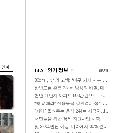
금융
개
외국인 폭풍매도에
 우
코스피 6200선 주저
앉아
연예