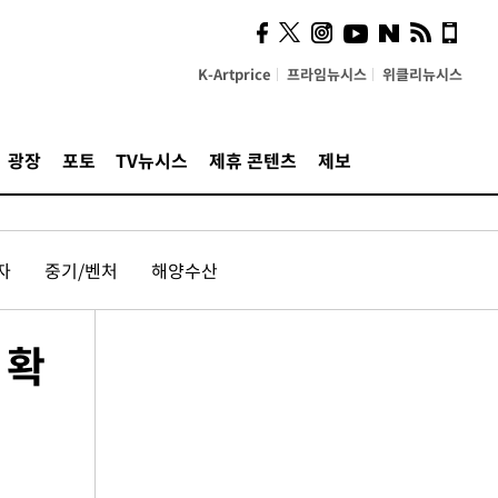
K-Artprice
프라임뉴시스
위클리뉴시스
광장
포토
TV뉴시스
제휴 콘텐츠
제보
자
중기/벤처
해양수산
 확