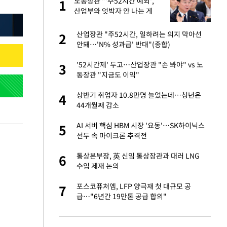
미
노동장관 "'주52시간 예외',
1
1
…엄
산업부와 엇박자 안 나는 게
이상"
이 산다' 선곡…쿨한
산업장관 "주52시간, 일하려는 의지 막아선
2
2
안돼…'N% 성과급' 반대"(종합)
하는 프리랜서…받
'52시간제' 두고…산업장관 "손 봐야" vs 노
3
3
동장관 "지금도 이익"
앗겨…지금이라면 가
상반기 취업자 10.8만명 늘었는데…청년은
4
4
44개월째 감소
성 접대 파문에 "현
AI 서버 핵심 HBM 시장 '요동'…SK하이닉스
5
5
선두 속 마이크론 추격전
비스 장애 발생…"원
통상본부장, 英 신임 통상장관과 대러 LNG
6
6
수입 제재 논의
일까지 취소…11일
포스코퓨처엠, LFP 양극재 첫 대규모 공
7
7
급…"6년간 19만톤 공급 합의"