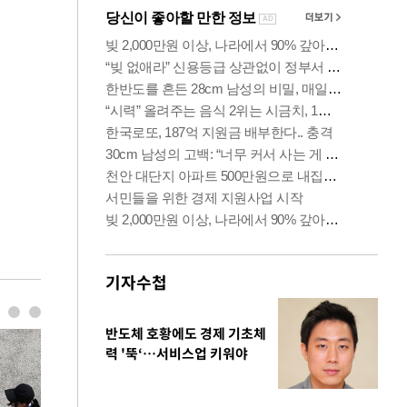
기자수첩
반도체 호황에도 경제 기초체
력 '뚝‘…서비스업 키워야