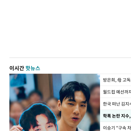
이시간
핫뉴스
방은희, 母 고독
월드컵 예선까지
한국 떠난 김지
학폭 논란 지수
이승기 "구속 차