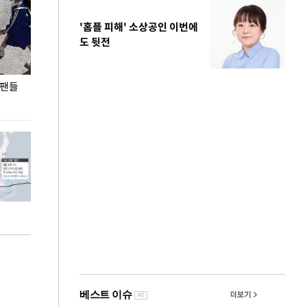
'홈플 피해' 소상공인 이번에
도 뒷전
 팬들
이 대통령, '청년 대책 속도 높여야…폭염 문제도
입추 코앞인데 전
총력 대응'