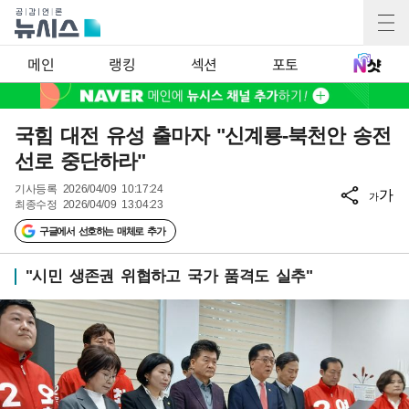
메인
랭킹
섹션
포토
국힘 대전 유성 출마자 "신계룡-북천안 송전
선로 중단하라"
기사등록
2026/04/09 10:17:24
가
가
최종수정
2026/04/09 13:04:23
구글에서 선호하는 매체로 추가
"시민 생존권 위협하고 국가 품격도 실추"