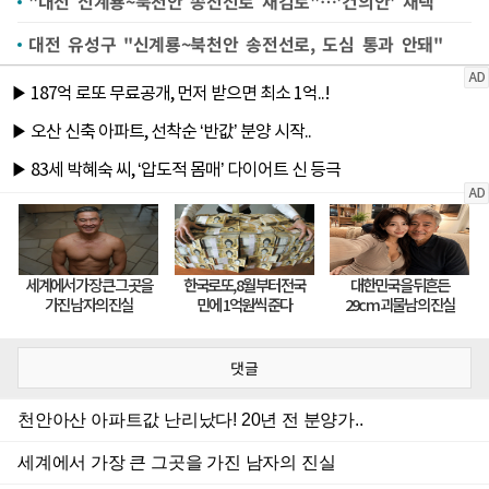
"대전 신계룡~북천안 송전선로 재검토"…'건의안' 채택
대전 유성구 "신계룡~북천안 송전선로, 도심 통과 안돼"
댓글