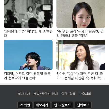
'고지용과 이혼' 허양임, 새 출발했
"손 떨림 포착"…카라 한승연, 건
다
강 괜찮나 팬들 '걱정'
김희철, 거꾸로 걸린 광복절 태극
차가원 "○○○ 까면 주변 다 죽
기 현수막에 "X돌았네"
어"…전세금 미반환 속 녹취 폭로
파장
회사소개
제휴/컨텐츠 판매
약관·정책
고충처리
PC화면
제보하기
앱 다운로드
맨위로↑