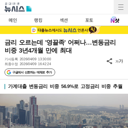
메인
랭킹
섹션
포토
금리 오르는데 '영끌족' 어쩌나…변동금리
비중 3년4개월 만에 최대
기사등록
2026/04/09 13:30:00
가
가
최종수정
2026/04/09 16:42:24
구글에서 선호하는 매체로 추가
가계대출 변동금리 비중 56.9%로 고정금리 비중 추월