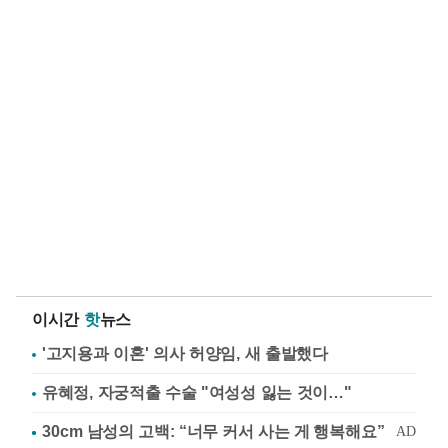
이시간
핫
뉴스
'고지용과 이혼' 의사 허양임, 새 출발했다
유혜정, 자궁적출 수술 "여성성 잃는 것이…"