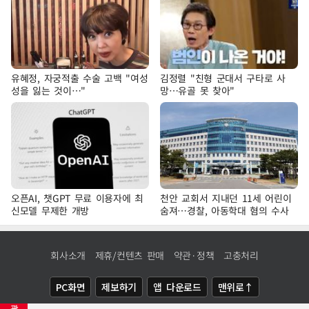
유혜정, 자궁적출 수술 고백 "여성
김정렬 "친형 군대서 구타로 사
성을 잃는 것이…"
망…유골 못 찾아"
오픈AI, 챗GPT 무료 이용자에 최
천안 교회서 지내던 11세 어린이
신모델 무제한 개방
숨져…경찰, 아동학대 혐의 수사
회사소개
제휴/컨텐츠 판매
약관·정책
고충처리
PC화면
제보하기
앱 다운로드
맨위로↑
광