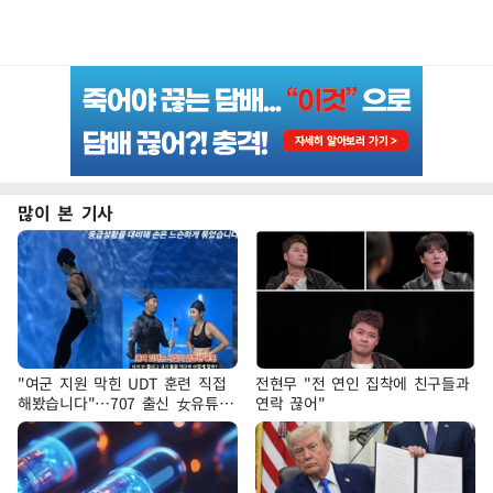
많이 본 기사
"여군 지원 막힌 UDT 훈련 직접
전현무 "전 연인 집착에 친구들과
해봤습니다"…707 출신 女유튜버
연락 끊어"
'완벽 소화'