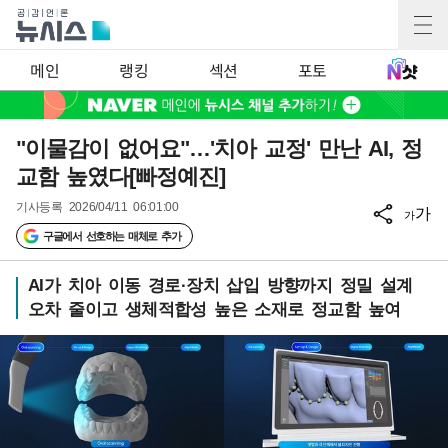
메인
랭킹
섹션
포토
"이물감이 없어요"…'치아 교정' 만난 AI, 정
교함 높였다[빠정예진]
기사등록
2026/04/11 06:01:00
가
가
구글에서 선호하는 매체로 추가
AI가 치아 이동 경로·장치 삽입 방향까지 정밀 설계
오차 줄이고 생체적합성 높은 소재로 정교함 높여