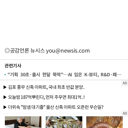
◎공감언론 뉴시스
you@newsis.com
관련기사
"기획 30초·출시 한달 뚝딱"…AI 입은 K-뷰티, R&D·패키징 '초단축'