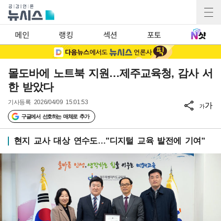
메인
랭킹
섹션
포토
몰도바에 노트북 지원…제주교육청, 감사 서
한 받았다
기사등록
2026/04/09 15:01:53
가
가
구글에서 선호하는 매체로 추가
현지 교사 대상 연수도…"디지털 교육 발전에 기여"