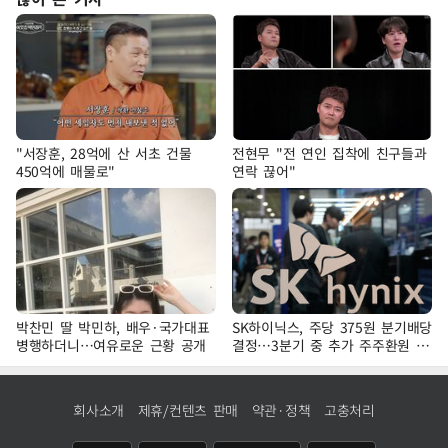
"서장훈, 28억에 산 서초 건물
전현무 "전 연인 집착에 친구들과
450억에 매물로"
연락 끊어"
박찬민 딸 박민하, 배우·국가대표
SK하이닉스, 주당 375원 분기배당
병행하더니…여유로운 근황 공개
결정…3분기 중 추가 주주환원 발
표
회사소개
제휴/컨텐츠 판매
약관·정책
고충처리