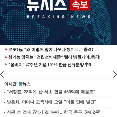
이시간
핫
뉴스
"서장훈, 28억에 산 서초 건물 450억에 매물로"
방은희, 어머니 고독사에 오열 "이틀 만에 발견"
심판 성 접대 7경기 결과는?…한국 축구 '5승 2무'