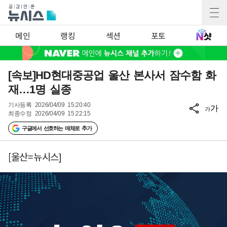
메인
랭킹
섹션
포토
[속보]HD현대중공업 울산 본사서 잠수함 화
재…1명 실종
기사등록
2026/04/09 15:20:40
가
가
최종수정
2026/04/09 15:22:15
구글에서 선호하는 매체로 추가
[울산=뉴시스]