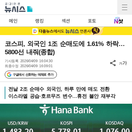
메인
랭킹
섹션
포토
코스피, 외국인 1조 순매도에 1.61% 하락…
5800선 내줘(종합)
기사등록
2026/04/09 16:04:30
가
가
최종수정
2026/04/09 16:09:01
구글에서 선호하는 매체로 추가
전날 2조 순매수 외국인, 하루 만에 매도 전환
이스라엘 공습·호르무즈 변수…휴전 불안 재부각