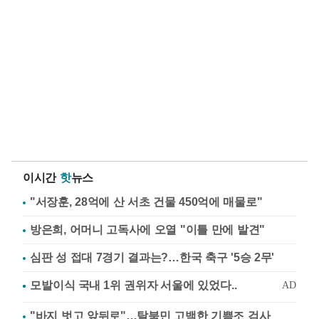
이시간
핫
뉴스
"서장훈, 28억에 산 서초 건물 450억에 매물로"
방은희, 어머니 고독사에 오열 "이틀 만에 발견"
심판 성 접대 7경기 결과는?…한국 축구 '5승 2무'
"바지 벗고 앞뒤로"…탈북민 고백한 기쁨조 검사