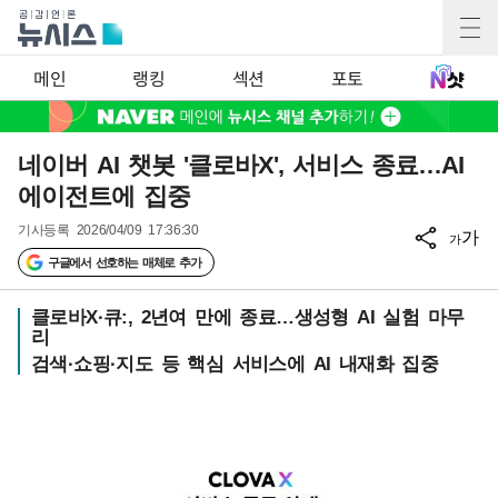
메인
랭킹
섹션
포토
네이버 AI 챗봇 '클로바X', 서비스 종료…AI
에이전트에 집중
기사등록
2026/04/09 17:36:30
가
가
구글에서 선호하는 매체로 추가
클로바X·큐:, 2년여 만에 종료…생성형 AI 실험 마무
리
검색·쇼핑·지도 등 핵심 서비스에 AI 내재화 집중