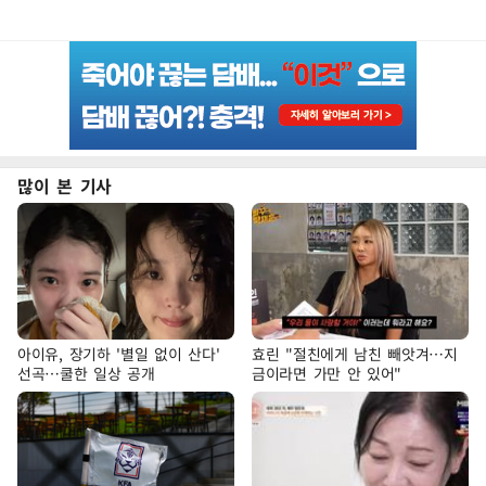
많이 본 기사
아이유, 장기하 '별일 없이 산다'
효린 "절친에게 남친 빼앗겨…지
선곡…쿨한 일상 공개
금이라면 가만 안 있어"