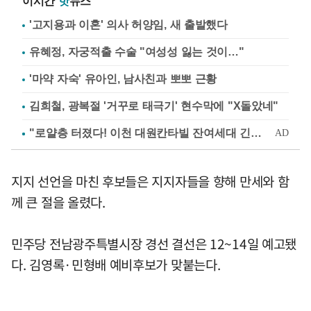
이시간
핫
뉴스
'고지용과 이혼' 의사 허양임, 새 출발했다
유혜정, 자궁적출 수술 "여성성 잃는 것이…"
'마약 자숙' 유아인, 남사친과 뽀뽀 근황
김희철, 광복절 '거꾸로 태극기' 현수막에 "X돌았네"
지지 선언을 마친 후보들은 지지자들을 향해 만세와 함
께 큰 절을 올렸다.
민주당 전남광주특별시장 경선 결선은 12~14일 예고됐
다. 김영록·민형배 예비후보가 맞붙는다.