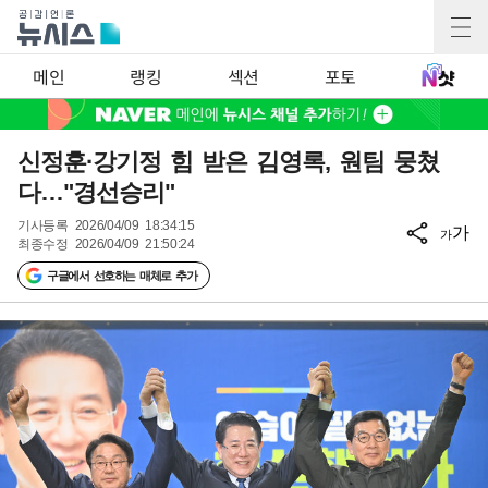
메인
랭킹
섹션
포토
신정훈·강기정 힘 받은 김영록, 원팀 뭉쳤
다…"경선승리"
기사등록
2026/04/09 18:34:15
가
가
최종수정
2026/04/09 21:50:24
구글에서 선호하는 매체로 추가