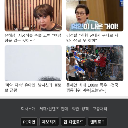
유혜정, 자궁적출 수술 고백 "여성
김정렬 "친형 군대서 구타로 사
성을 잃는 것이…"
망…유골 못 찾아"
'마약 자숙' 유아인, 남사친과 볼뽀
동해안 최대 100㎜ 폭우…전국
뽀 근황
찜통더위 계속[오늘날씨]
회사소개
제휴/컨텐츠 판매
약관·정책
고충처리
PC화면
제보하기
앱 다운로드
맨위로↑