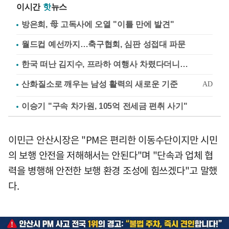
이시간
핫
뉴스
방은희, 母 고독사에 오열 "이틀 만에 발견"
월드컵 예선까지…축구협회, 심판 성접대 파문
한국 떠난 김지수, 프라하 여행사 차렸다더니…
이승기 "구속 차가원, 105억 전세금 편취 사기"
이민근 안산시장은 "PM은 편리한 이동수단이지만 시민
의 보행 안전을 저해해서는 안된다"며 "단속과 업체 협
력을 병행해 안전한 보행 환경 조성에 힘쓰겠다"고 말했
다.