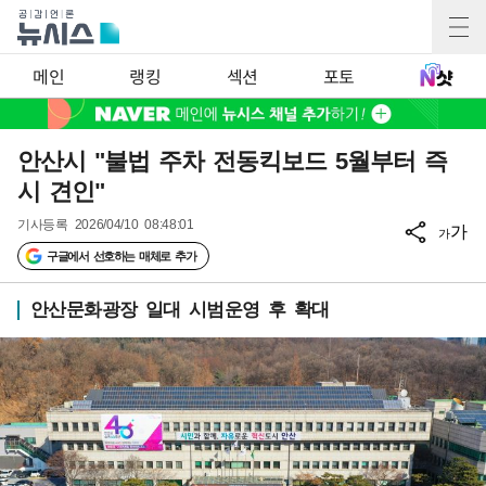
메인
랭킹
섹션
포토
안산시 "불법 주차 전동킥보드 5월부터 즉
시 견인"
기사등록
2026/04/10 08:48:01
가
가
구글에서 선호하는 매체로 추가
안산문화광장 일대 시범운영 후 확대