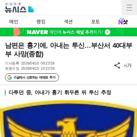
메인
랭킹
섹션
포토
남편은 흉기에, 아내는 투신…부산서 40대부
부 사망(종합)
기사등록
2026/04/10 09:23:58
가
가
최종수정
2026/04/10 10:23:59
구글에서 선호하는 매체로 추가
다투던 중, 아내가 흉기 휘두른 뒤 투신 추정