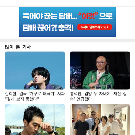
많이 본 기사
김희철, 결국 '거꾸로 태극기' 사과
홍석천, 입양 두 자녀에 '재산 상
"깊게 보지 못했다"
속' 언급했다