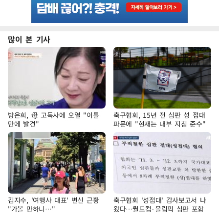
많이 본 기사
방은희, 母 고독사에 오열 "이틀
축구협회, 15년 전 심판 성 접대
만에 발견"
파문에 "현재는 내부 지침 준수"
김지수, '여행사 대표' 변신 근황
축구협회 '성접대' 감사보고서 나
"가볼 만하니…"
왔다…월드컵·올림픽 심판 포함