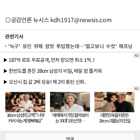
◎공감언론 뉴시스
kdh1917@newsis.com
관련기사
'늑구' 유인 위해 암컷 투입했는데…'알고보니 수컷' 해프닝
댓글