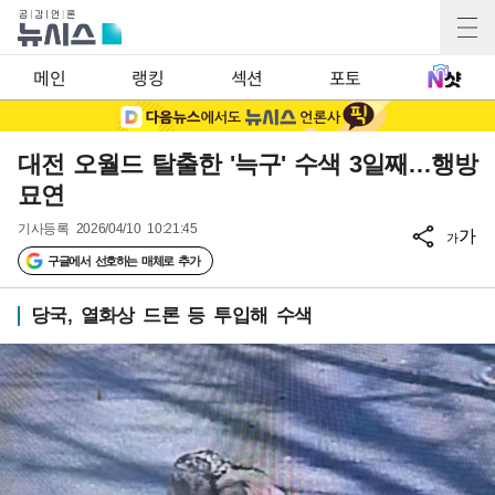
메인
랭킹
섹션
포토
대전 오월드 탈출한 '늑구' 수색 3일째…행방
묘연
기사등록
2026/04/10 10:21:45
가
가
구글에서 선호하는 매체로 추가
당국, 열화상 드론 등 투입해 수색