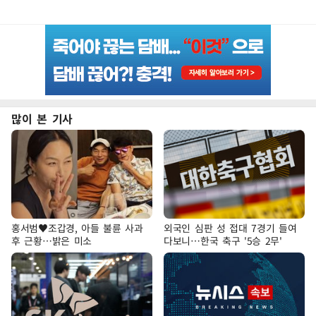
많이 본 기사
홍서범♥조갑경, 아들 불륜 사과
외국인 심판 성 접대 7경기 들여
후 근황…밝은 미소
다보니…한국 축구 '5승 2무'