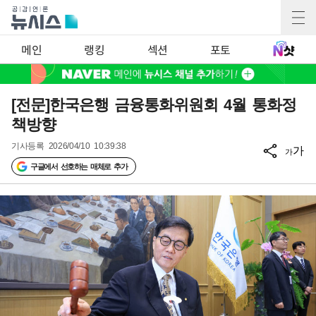
메인
랭킹
섹션
포토
[전문]한국은행 금융통화위원회 4월 통화정
책방향
기사등록
2026/04/10 10:39:38
가
가
구글에서 선호하는 매체로 추가