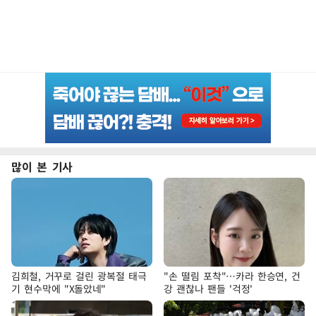
많이 본 기사
김희철, 거꾸로 걸린 광복절 태극
"손 떨림 포착"…카라 한승연, 건
기 현수막에 "X돌았네"
강 괜찮나 팬들 '걱정'