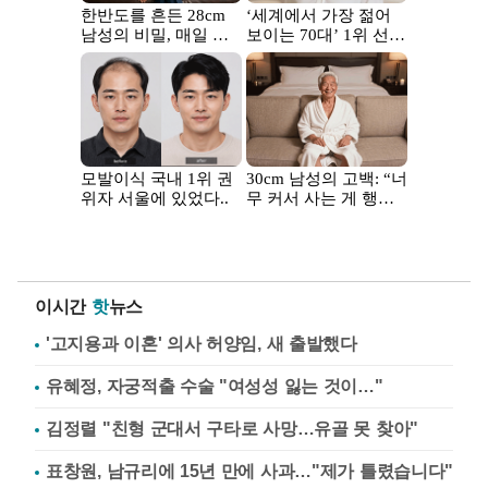
이시간
핫
뉴스
'고지용과 이혼' 의사 허양임, 새 출발했다
유혜정, 자궁적출 수술 "여성성 잃는 것이…"
김정렬 "친형 군대서 구타로 사망…유골 못 찾아"
표창원, 남규리에 15년 만에 사과…"제가 틀렸습니다"