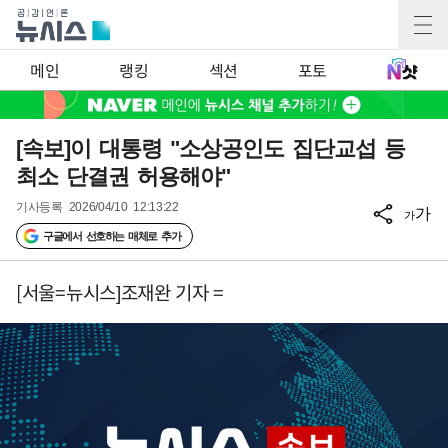
메인
랭킹
섹션
포토
[속보]이 대통령 "소상공인도 집단교섭 등
최소 단결권 허용해야"
기사등록
2026/04/10 12:13:22
가
가
구글에서 선호하는 매체로 추가
[서울=뉴시스]조재완 기자 =