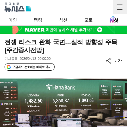
메인
랭킹
섹션
포토
전쟁 리스크 완화 국면…실적 방향성 주목
[주간증시전망]
기사등록
2026/04/12 09:00:00
가
가
구글에서 선호하는 매체로 추가