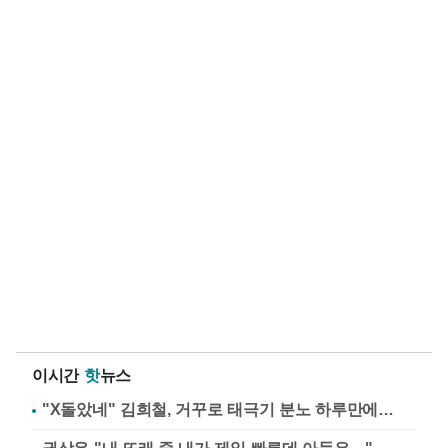
이시간
핫
뉴스
"X돌았네" 김희철, 거꾸로 태극기 분노 하루만에…