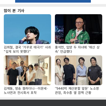
많이 본 기사
김희철, 결국 '거꾸로 태극기' 사과
홍석천, 입양 두 자녀에 '재산 상
"깊게 보지 못했다"
속' 언급했다
김제동, 방송 뜸하더니…이문세·
''9440억 재산분할 앞둔' 노소영
노사연과 전시회서 포착
관장, 최수종 옆 깜짝 근황