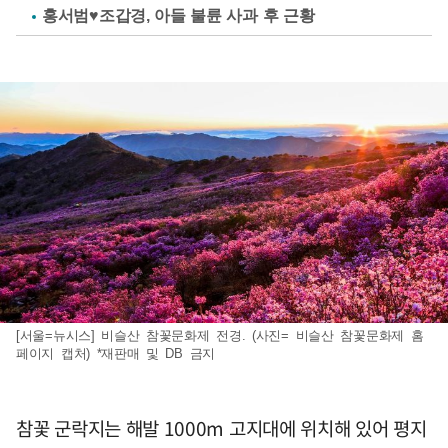
홍서범♥조갑경, 아들 불륜 사과 후 근황
[서울=뉴시스] 비슬산 참꽃문화제 전경. (사진= 비슬산 참꽃문화제 홈
페이지 캡처) *재판매 및 DB 금지
참꽃 군락지는 해발 1000m 고지대에 위치해 있어 평지