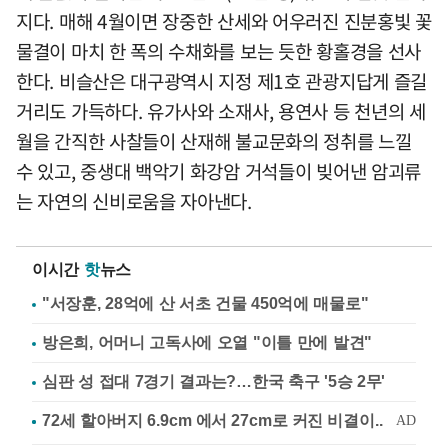
지다. 매해 4월이면 장중한 산세와 어우러진 진분홍빛 꽃
물결이 마치 한 폭의 수채화를 보는 듯한 황홀경을 선사
한다. 비슬산은 대구광역시 지정 제1호 관광지답게 즐길
거리도 가득하다. 유가사와 소재사, 용연사 등 천년의 세
월을 간직한 사찰들이 산재해 불교문화의 정취를 느낄
수 있고, 중생대 백악기 화강암 거석들이 빚어낸 암괴류
는 자연의 신비로움을 자아낸다.
이시간
핫
뉴스
"서장훈, 28억에 산 서초 건물 450억에 매물로"
방은희, 어머니 고독사에 오열 "이틀 만에 발견"
심판 성 접대 7경기 결과는?…한국 축구 '5승 2무'