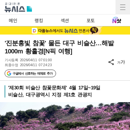
메인
랭킹
섹션
포토
'진분홍빛 참꽃' 물든 대구 비슬산…해발
1000m 황홀경[N픽 여행]
기사등록
2026/04/11 07:01:00
가
가
최종수정
2026/04/11 07:24:23
구글에서 선호하는 매체로 추가
'제30회 비슬산 참꽃문화제' 4월 17일~19일
비슬산, 대구광역시 지정 제1호 관광지