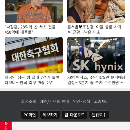
"서장훈, 28억에 산 서초 건물
홍서범♥조갑경, 아들 불륜 사과
450억에 매물로"
후 근황…밝은 미소
외국인 심판 성 접대 7경기 들여
SK하이닉스, 주당 375원 분기배당
다보니…한국 축구 '5승 2무'
결정…3분기 중 추가 주주환원 발
표
회사소개
제휴/컨텐츠 판매
약관·정책
고충처리
PC화면
제보하기
앱 다운로드
맨위로↑
광
COPYRIGHTⓒ
NEWSIS
ALL RIGHTS RESERVED.
고