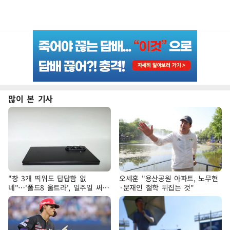
많이 본 기사
"창 3개 띄워도 답답함 없
오세훈 "용산공원 아파트, 노무현
네"…'폴드8 울트라', 일주일 써보
·문재인 철학 뒤집는 것"
니