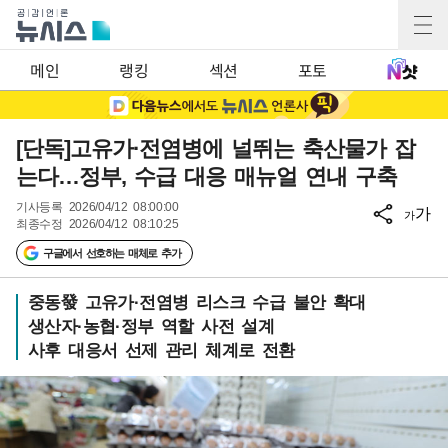
메인
랭킹
섹션
포토
[단독]고유가·전염병에 널뛰는 축산물가 잡
는다…정부, 수급 대응 매뉴얼 연내 구축
기사등록
2026/04/12 08:00:00
가
가
최종수정
2026/04/12 08:10:25
구글에서 선호하는 매체로 추가
중동發 고유가·전염병 리스크 수급 불안 확대
생산자·농협·정부 역할 사전 설계
사후 대응서 선제 관리 체계로 전환