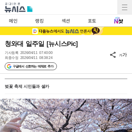
메인
랭킹
섹션
포토
청와대 일주일 [뉴시스Pic]
기사등록
2026/04/11 07:40:00
가
가
최종수정
2026/04/11 08:38:24
구글에서 선호하는 매체로 추가
벚꽃 축제 시민들과 셀카