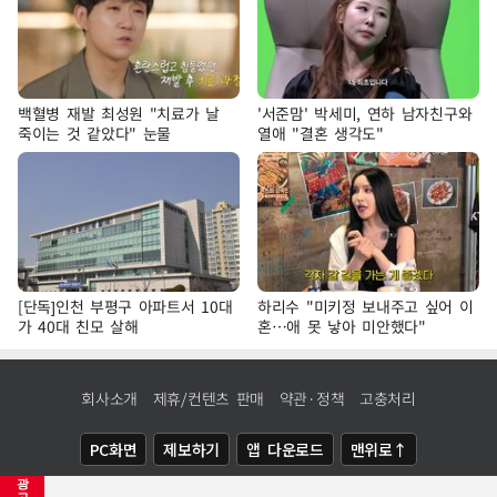
백혈병 재발 최성원 "치료가 날
'서준맘' 박세미, 연하 남자친구와
죽이는 것 같았다" 눈물
열애 "결혼 생각도"
[단독]인천 부평구 아파트서 10대
하리수 "미키정 보내주고 싶어 이
가 40대 친모 살해
혼…애 못 낳아 미안했다"
회사소개
제휴/컨텐츠 판매
약관·정책
고충처리
PC화면
제보하기
앱 다운로드
맨위로↑
광
COPYRIGHTⓒ
NEWSIS
ALL RIGHTS RESERVED.