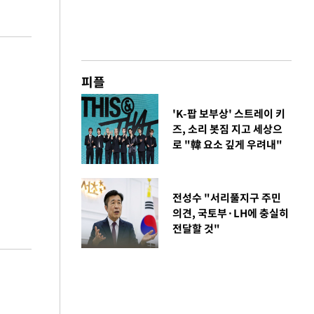
피플
'K-팝 보부상' 스트레이 키
즈, 소리 봇짐 지고 세상으
로 "韓 요소 깊게 우려내"
전성수 "서리풀지구 주민
의견, 국토부·LH에 충실히
전달할 것"