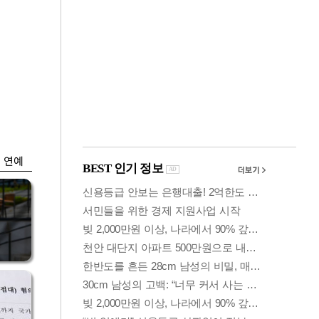
금융
입찰
만스피 꿈 이어질
…
까…韓증권사·글로
벌IB 엇갈린 전망
연예