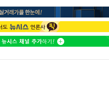
방은희, 母 고독사에 오열 
1
틀 만에 발견"
축구협회, 15년 전 심판 
2
재는 내부 지침 준수"
김지수, '여행사 대표' 변
3
니…"
축구협회 '성접대' 감사
4
컵·올림픽 심판 포함
[속보] 뉴욕증시, 혼조 
5
0.3%↓, 다우 0.14%↑
'학폭 논란' 지수, 필리핀
6
근황
"8월 반등 속지 마라…코
7
니라 '조정국면'"