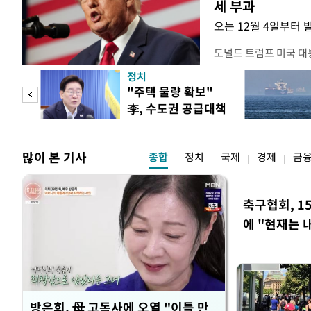
세 부과
오는 12월 4일부터 
도널드 트럼프 미국 대
콘 산업과 공급망을 보
정치
대통령은 6일(현지 시
"사적
"주택 물량 확보"
품 수입에 최저 수입가
李, 수도권 공급대책
15%의 종가 관세를 
 차
집중 점검
백악관이 밝혔다. 이에
러
많이 본 기사
종합
정치
국제
경제
금
축구협회, 1
에 "현재는 
방은희, 母 고독사에 오열 "이틀 만