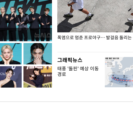
전남광주… 열화상 카메라에 담긴
폭염으로 멈춘 프로야구… 발걸음 돌리는
그래픽뉴스
태풍 '돌핀' 예상 이동
경로