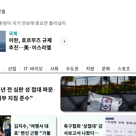
발효
통령이 국가 안보에 중요한 폴리실리
호하기 위한 조치를 단행했다. 트럼프
국제
경제
간) 폴리실리콘 및 폴리실리콘 파생상
이란, 호르무즈 규제
[단독]국가계약 
격제를 적용하고, 일부 파생제품에는
추진…美·이스라엘
제한 기준 손본다
부과하는 내용의 선언문에 서명했다고
선박 차단
실효성 검토
 따라 미국은 폴리실리콘에 ㎏당 21달
융
산업
IT·바이오
사회
수도권
지방
문화
스포츠
5년 전 심판 성 접대 파문
내부 지침 준수"
김지수, '여행사 대
축구협회 '성접대' 감
표' 변신 근황 "가볼
사보고서 나왔다…