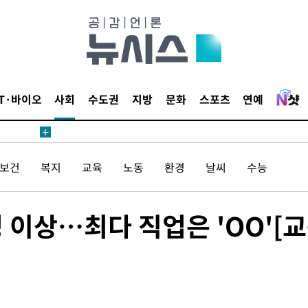
에서 두차
20일 후
IT·바이오
사회
수도권
지방
문화
스포츠
연예
에서 두차
20일 후
/보건
복지
교육
노동
환경
날씨
수능
 이상…최다 직업은 'OO'[