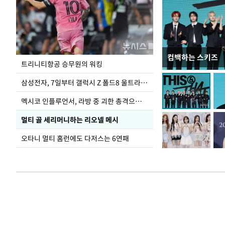
컴백하는 스키즈
입추 하루 앞둔 
트리니티항공 승무원의 워킹
폭염
삼성전자, 7일부터 갤럭시 Z 폴드8 울트라·폴드8·플립8 출시
멕시코 인플루언서, 라방 중 괴한 총격으로 사망
멀티 골 세리머니하는 리오넬 메시
오타니 멀티 홈런에도 다저스는 6연패