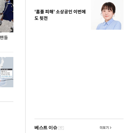
'홈플 피해' 소상공인 이번에
도 뒷전
 팬들
이 대통령, '청년 대책 속도 높여야…폭염 문제도
입추 코앞인데 전
총력 대응'