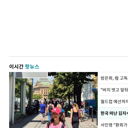
이시간
핫뉴스
방은희, 母 고독
월드컵 예선까지
한국 떠난 김지
서인영 "환희가