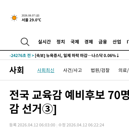
-24276초 전 >
[속보] 뉴욕증시, 일제 하락 마감…나스닥 0.06%↓
2026.08.07 (금)
서울 29.0℃
-29710초 전 >
이란, 호르무즈서 "적국 목표물들"과 대치로 남부 케슘섬
례 큰 폭발음
-28425초 전 >
[속보]美, 폴리실리콘 수입 규제…파생제품 15% 관세, 1
발효
-26576초 전 >
[속보]트럼프, 美 원정출산 금지 행정명령 서명
실시간
정치
국제
경제
금융
산업
-24276초 전 >
[속보] 뉴욕증시, 일제 하락 마감…나스닥 0.06%↓
-29710초 전 >
이란, 호르무즈서 "적국 목표물들"과 대치로 남부 케슘섬
례 큰 폭발음
-28425초 전 >
[속보]美, 폴리실리콘 수입 규제…파생제품 15% 관세, 1
사회
사회최신
사건/사고
법원/검찰
의료
발효
-26576초 전 >
[속보]트럼프, 美 원정출산 금지 행정명령 서명
-24276초 전 >
[속보] 뉴욕증시, 일제 하락 마감…나스닥 0.06%↓
전국 교육감 예비후보 70명
감 선거③]
등록 2026.04.12 06:03:00
수정 2026.04.12 06:22:24