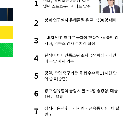
"이
경찰, '홍명보는 2순위' 결론
1
1
냈던 스포츠윤리센터도 압수
수색
성 접대 파문에 "현
성남 연구실서 유해물질 유출…300명 대피
2
2
신 근황 "가볼 만하
"바지 벗고 앞뒤로 돌아야 했다"…탈북민 김
3
3
서아, 기쁨조 검사 수치심 회상
보고서 나왔다…월드
한상미 이태원특조위 조사국장 해임…직원
4
4
에 부당 지시 의혹
출발…나스닥
경찰, 축협 축구회관 등 압수수색 11시간 만
5
5
에 종료(종합)
서 몰라보게 달라진
양주 섬유염색 공장서 불…4명 중경상, 대응
6
6
1단계 발령
스피, 상승추세 아
장시간 운전후 다리저림…근육통 아닌 '이 질
7
7
환'?