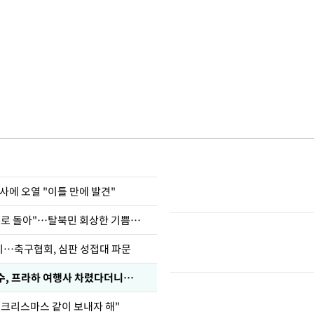
사에 오열 "이틀 만에 발견"
"바지 벗고 앞뒤로 돌아"…탈북민 회상한 기쁨조 검사
…축구협회, 심판 성접대 파문
수, 프라하 여행사 차렸다더니…
 크리스마스 같이 보내자 해"