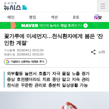
메인
랭킹
섹션
포토
꽃가루에 미세먼지…천식환자에게 봄은 '잔
인한 계절'
기사등록
2026/04/12 05:01:00
가
가
최종수정
2026/04/12 05:52:50
구글에서 선호하는 매체로 추가
외부활동 늘면서 호흡기 자극 물질 노출 증가
증상 호전됐더라도 치료 중단 말고 지속 관리
천식은 꾸준한 관리로 충분히 일상생활 가능