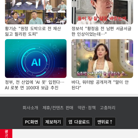
황기순 "원정 도박으로 전 재산
정보석 "황정음 전 남편 서글서글
잃고 필리핀 도피"
한 인상이었는데…"
정부, 전 산업에 'AI 옷' 입힌다…
바다, 워터밤 공개저격 "말이 안
AI 로봇 연 1000대 보급 추진
된다"
회사소개
제휴/컨텐츠 판매
약관·정책
고충처리
PC화면
제보하기
앱 다운로드
맨위로↑
광
COPYRIGHTⓒ
NEWSIS
ALL RIGHTS RESERVED.
고