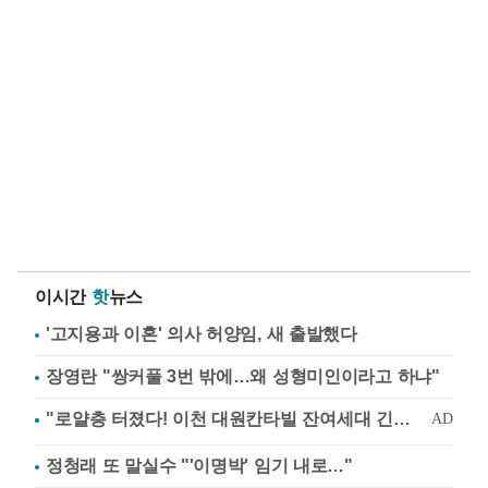
이시간
핫
뉴스
'고지용과 이혼' 의사 허양임, 새 출발했다
장영란 "쌍커풀 3번 밖에…왜 성형미인이라고 하냐"
정청래 또 말실수 "'이명박' 임기 내로…"