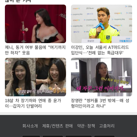
제니, 동거 여부 물음에 "여기까지
이강인, 오늘 서울서 AT마드리드
만 하자" 웃음
입단식…'전례 없는 특급대우'
18살 차 장기하와 연애 중 윤가
장영란 "쌍커풀 3번 밖에…왜 성
이…갑자기 단발머리
형미인이라고 하냐"
회사소개
제휴/컨텐츠 판매
약관·정책
고충처리