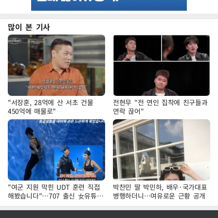
많이 본 기사
"서장훈, 28억에 산 서초 건물
전현무 "전 연인 집착에 친구들과
450억에 매물로"
연락 끊어"
"여군 지원 막힌 UDT 훈련 직접
박찬민 딸 박민하, 배우·국가대표
해봤습니다"…707 출신 女유튜버
병행하더니…여유로운 근황 공개
'완벽 소화'