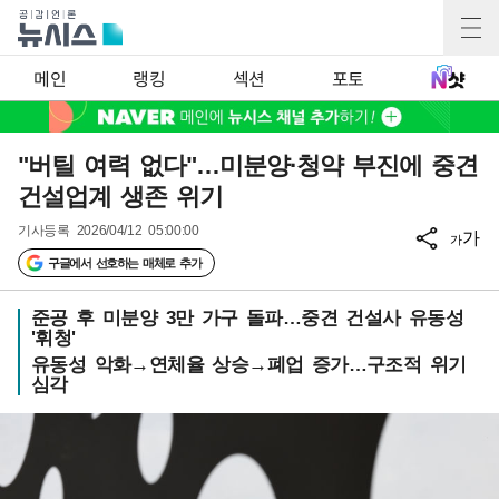
메인
랭킹
섹션
포토
"버틸 여력 없다"…미분양·청약 부진에 중견
건설업계 생존 위기
기사등록
2026/04/12 05:00:00
가
가
구글에서 선호하는 매체로 추가
준공 후 미분양 3만 가구 돌파…중견 건설사 유동성
'휘청'
유동성 악화→연체율 상승→폐업 증가…구조적 위기
심각