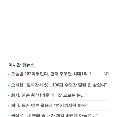
이시간
핫
뉴스
오지헌 "일타강사 父…100평 수영장 딸린 집 살았다"
화사, 젠슨 황 '샤라웃'에 "잘 모르는 분…"
제니, 동거 여부 물음에 "여기까지만 하자"
권상우 "내 또래 중 내가 제일 빠른데 아들은…"