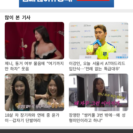
많이 본 기사
제니, 동거 여부 물음에 "여기까지
이강인, 오늘 서울서 AT마드리드
만 하자" 웃음
입단식…'전례 없는 특급대우'
18살 차 장기하와 연애 중 윤가
장영란 "쌍커풀 3번 밖에…왜 성
이…갑자기 단발머리
형미인이라고 하냐"