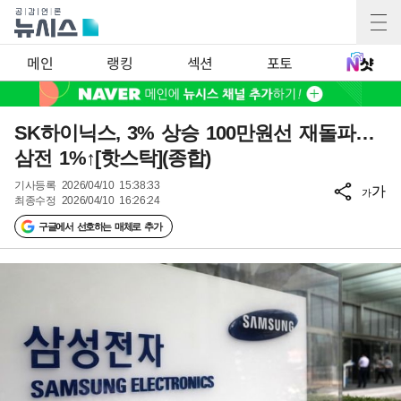
메인
랭킹
섹션
포토
SK하이닉스, 3% 상승 100만원선 재돌파…
삼전 1%↑[핫스탁](종합)
기사등록
2026/04/10 15:38:33
가
가
최종수정
2026/04/10 16:26:24
구글에서 선호하는 매체로 추가