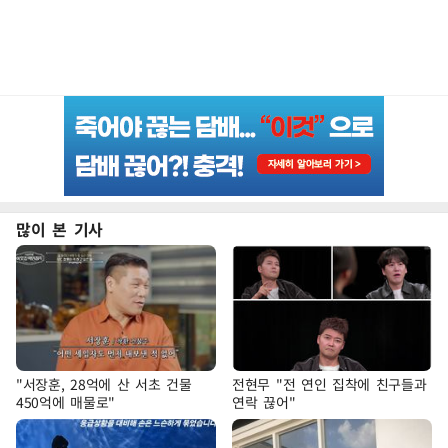
많이 본 기사
"서장훈, 28억에 산 서초 건물
전현무 "전 연인 집착에 친구들과
450억에 매물로"
연락 끊어"