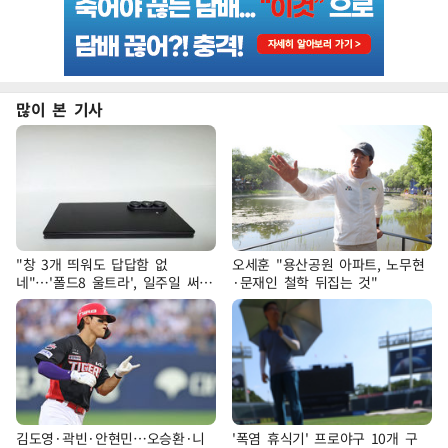
많이 본 기사
"창 3개 띄워도 답답함 없
오세훈 "용산공원 아파트, 노무현
네"…'폴드8 울트라', 일주일 써보
·문재인 철학 뒤집는 것"
니
김도영·곽빈·안현민…오승환·니
'폭염 휴식기' 프로야구 10개 구