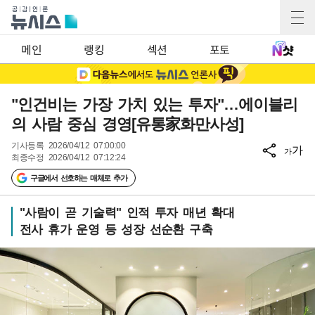
메인
랭킹
섹션
포토
"인건비는 가장 가치 있는 투자"…에이블리
의 사람 중심 경영[유통家화만사성]
기사등록
2026/04/12 07:00:00
가
가
최종수정
2026/04/12 07:12:24
구글에서 선호하는 매체로 추가
"사람이 곧 기술력" 인적 투자 매년 확대
전사 휴가 운영 등 성장 선순환 구축