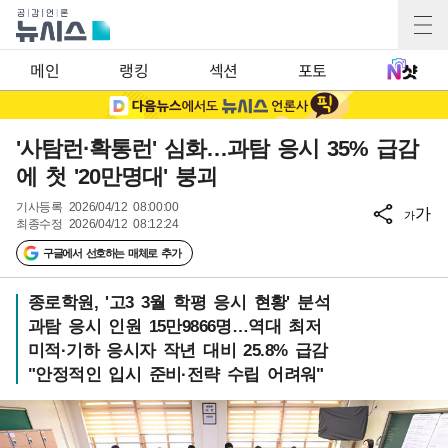
메인
랭킹
섹션
포토
'사탐런·확통런' 심화…과탐 응시 35% 급감
에 첫 '20만명대' 붕괴
기사등록
2026/04/12 08:00:00
가
가
최종수정
2026/04/12 08:12:24
구글에서 선호하는 매체로 추가
종로학원, '고3 3월 학평 응시 현황' 분석
과탐 응시 인원 15만9866명…역대 최저
미적·기하 응시자 작년 대비 25.8% 급감
"안정적인 입시 준비·전략 수립 어려워"