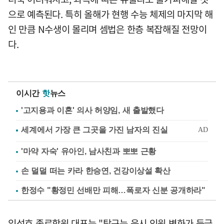
으로 예측된다. 특히 올해가 현행 수능 체제의 마지막 해
인 만큼 N수생이 몰리며 셈법은 한층 복잡해질 전망이
다.
이시간
핫
뉴스
'고지용과 이혼' 의사 허양임, 새 출발했다
'마약 자숙' 유아인, 남사친과 뽀뽀 근황
손 덜덜 떠는 카라 한승연, 건강이상설 확산
한정수 "황정민 선배만 피해…폭로자 신분 공개하라"
임성호 종로학원 대표는 "탐구는 응시 인원 변화가 등급,