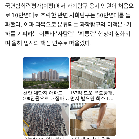
국연합학력평가(학평)에서 과학탐구 응시 인원이 처음으
로 10만명대로 추락한 반면 사회탐구는 50만명대를 돌
파했다. 이과 과목으로 분류되는 과학탐구와 미적분·기
하를 기피하는 이른바 '사탐런'·'확통런' 현상이 심화되
며 올해 입시의 핵심 변수로 떠올랐다.