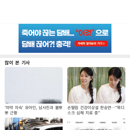
많이 본 기사
'마약 자숙' 유아인, 남사친과 볼뽀
손떨림 건강이상설 한승연…"목디
뽀 근황
스크 심해 치료 중"