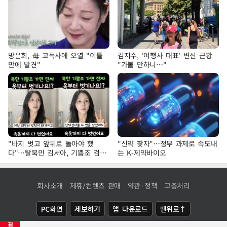
방은희, 母 고독사에 오열 "이틀
김지수, '여행사 대표' 변신 근황
만에 발견"
"가볼 만하니…"
"바지 벗고 앞뒤로 돌아야 했
"신약 찾자"…정부 과제로 속도내
다"…탈북민 김서아, 기쁨조 검사
는 K-제약바이오
수치심 회상
회사소개
제휴/컨텐츠 판매
약관·정책
고충처리
PC화면
제보하기
앱 다운로드
맨위로↑
광