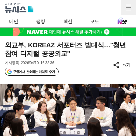
메인
랭킹
섹션
포토
외교부, KOREAZ 서포터즈 발대식…"청년
참여 디지털 공공외교"
기사등록
2026/04/10 16:38:36
가
가
구글에서 선호하는 매체로 추가