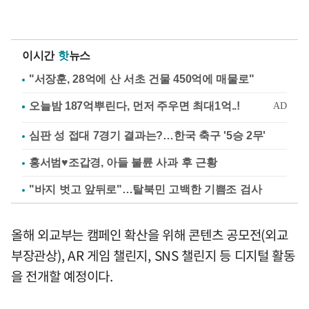
이시간
핫
뉴스
"서장훈, 28억에 산 서초 건물 450억에 매물로"
심판 성 접대 7경기 결과는?…한국 축구 '5승 2무'
홍서범♥조갑경, 아들 불륜 사과 후 근황
"바지 벗고 앞뒤로"…탈북민 고백한 기쁨조 검사
올해 외교부는 캠페인 확산을 위해 콘텐츠 공모전(외교
부장관상), AR 게임 챌린지, SNS 챌린지 등 디지털 활동
을 전개할 예정이다.