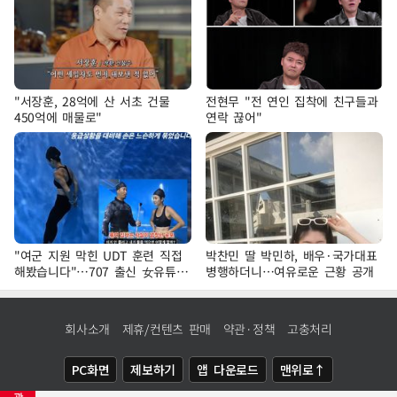
"서장훈, 28억에 산 서초 건물
전현무 "전 연인 집착에 친구들과
450억에 매물로"
연락 끊어"
"여군 지원 막힌 UDT 훈련 직접
박찬민 딸 박민하, 배우·국가대표
해봤습니다"…707 출신 女유튜버
병행하더니…여유로운 근황 공개
'완벽 소화'
회사소개
제휴/컨텐츠 판매
약관·정책
고충처리
PC화면
제보하기
앱 다운로드
맨위로↑