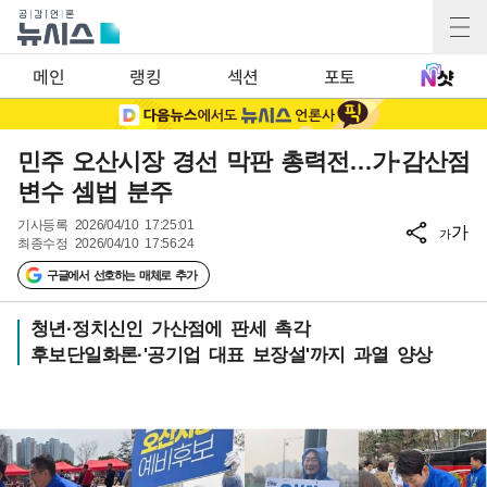
메인
랭킹
섹션
포토
민주 오산시장 경선 막판 총력전…가·감산점
변수 셈법 분주
기사등록
2026/04/10 17:25:01
가
가
최종수정
2026/04/10 17:56:24
구글에서 선호하는 매체로 추가
청년·정치신인 가산점에 판세 촉각
후보단일화론·'공기업 대표 보장설'까지 과열 양상