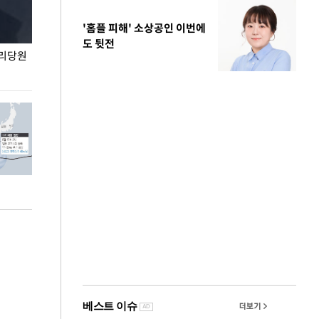
'홈플 피해' 소상공인 이번에
도 뒷전
권리당원
무더위 잊는 도심형 여름 축제 '2026 서울 바캉스
용산어린이정원 앞
페스티벌'