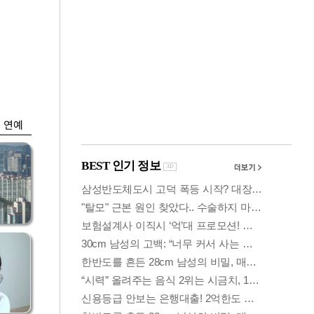
금융
시
다시 뛰는 코스닥…
'들
ETF 수익률 상위권
찍어
연예