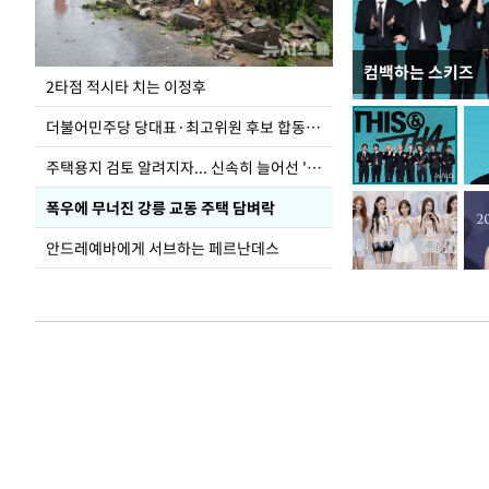
컴백하는 스키즈
이번주 국회에는 무
2타점 적시타 치는 이정후
더불어민주당 당대표·최고위원 후보 합동연설회
주택용지 검토 알려지자... 신속히 늘어선 '근조화환'
폭우에 무너진 강릉 교동 주택 담벼락
안드레예바에게 서브하는 페르난데스