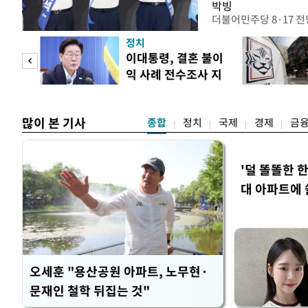
박빙
더불어민주당 8·17 
인천 권리당원 투표에서
정치
난주 첫 주말 순회경선
 사업
이대통령, 결혼 불이
경남에서는 정청래 후보
익 사례 전수조사 지
앙당 선관위원장은 8일
시
합산 결과 김 후보가 전체
많이 본 기사
종합
정치
국제
경제
금
'덜 똘똘한 
대 아파트에 
오세훈 "용산공원 아파트, 노무현·
문재인 철학 뒤집는 것"