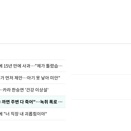
표창원, 남규리에 15년 만에 사과…"제가 틀렸습니다"
내가 먼저 제안…아기 못 낳아 미안"
…카라 한승연 '건강 이상설'
차가원 "○○○ 까면 주변 다 죽어"…녹취 폭로 파장
에 "너 직장 내 괴롭힘이야"