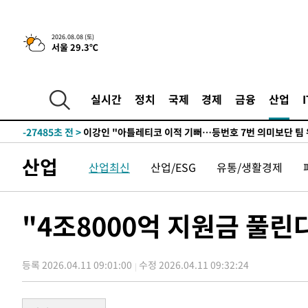
2026.08.08 (토)
서울 29.3℃
6시간 전 >
[속보]뉴욕증시 상승 마감…S&P 0.6% 나스닥 1.3%↑
-28716초 전 >
[속보]與최고위원 제주·인천 순회경선…박선원·최민희
한민수·김용 순
-28669초 전 >
[속보]김민석, 與 전대 당원투표 누적 득표율 45.42%로 
실시간
정치
국제
경제
금융
산업
청래 44.56%
-27951초 전 >
[속보]與 대표 경선 제주·인천 당원투표…金 47.75%·
42.08%·宋 10.17%
-27485초 전 >
이강인 "아틀레티코 이적 기뻐…등번호 7번 의미보단 팀 
것"
-27420초 전 >
[속보]與 당대표 경선, 제주·인천 권리당원 투표 김민석 
산업
산업최신
산업/ESG
유통/생활경제
-21194초 전 >
낮 최고 35도 '무더위'…동해안 시간당 30㎜ '강한 비'[
-20464초 전 >
[속보]이강인 "감독님이 원하는 마음 느꼈고, 많은 트로피
틀레티코 이적"
-20246초 전 >
수도권 40도 육박 '펄펄'…동해안 일부 지역엔 호의주의
"4조8000억 지원금 풀린
-19215초 전 >
온열질환 사망자 3명 늘어…누적 환자 3000명 돌파
-13160초 전 >
강릉에 시간당 81.4㎜ 물폭탄…도로 잠기고 담벼락 붕괴
등록 2026.04.11 09:01:00
수정 2026.04.11 09:32:24
-9267초 전 >
백운산서 80년근 천종산삼 9뿌리 발견…감정가 1.3억원
-6977초 전 >
선재도서 해루질 나섰다 실종 60대, 닷새 만에 숨진 채 발견
-4511초 전 >
남자 농구, 나고야 아시안게임서 '홈팀' 일본과 한일전