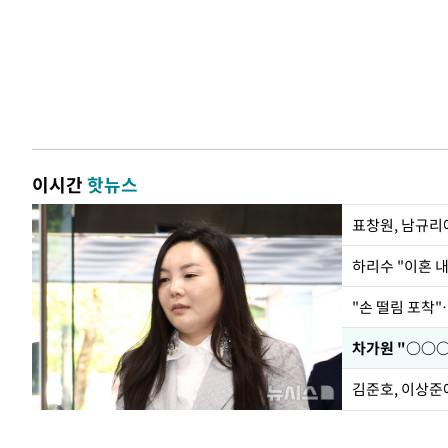
이시간
핫뉴스
하리수 "이혼 
"손 떨림 포착"
김준호, 이상준