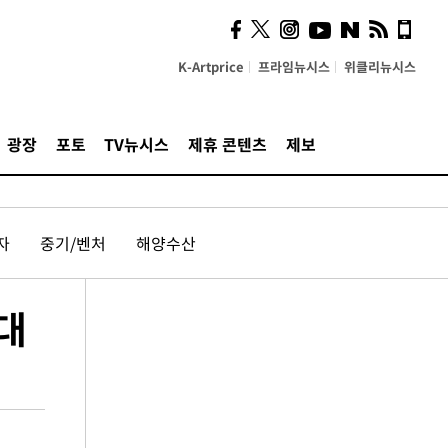
K-Artprice
프라임뉴시스
위클리뉴시스
광장
포토
TV뉴시스
제휴 콘텐츠
제보
자
중기/벤처
해양수산
대