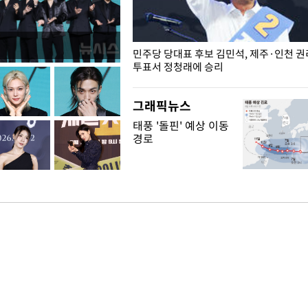
슨 일이? [뉴시스국회토pic]
민주당 당대표 후보 김민석, 제주·인천 
투표서 정청래에 승리
그래픽뉴스
태풍 '돌핀' 예상 이동
경로