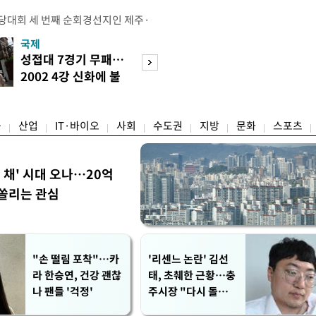
전당대회 세 번째 순회경선지인 제주·
 김민석 당대표 후보가 승리했다. 지
국제
경제
에서 충청권은 김 후보가, 부산·울산·
성접대 7경기 무패…
세계식량가격 다
가 승리한 바 있다. 소병훈 민주당 중
2002 4강 신화에 불
상승…곡물·설탕 
 제주·인천 순회경선 권리당원 투표
똥
썩'
 투표 4만7198표 중 2만2537
융
산업
IT·바이오
사회
수도권
지방
문화
스포츠
한 채' 시대 오나…20억
쏠리는 관심
"손 떨림 포착"…카
'리센느 논란' 김선
라 한승연, 건강 괜찮
태, 초췌한 근황…충
나 팬들 '걱정'
주시장 "다시 돌아올
생각?"