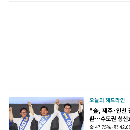
오늘의 헤드라인
"金, 제주·인천 
환…수도권 청신
金 47.75%·鄭 42