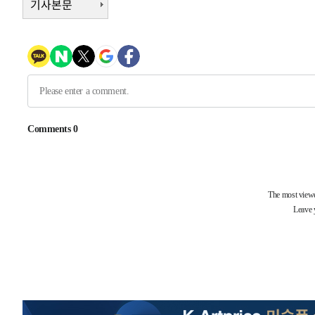
기사본문
-3887초 전 >
여수 오동도 해상서 모터보트 전복…1명 사망·1명 실종
-114초 전 >
극한폭염 한풀 꺾이지만…'낮 최고 35도' 무더위, 열대야 
날씨]
47분 전 >
축구협회 "압수수색·성접대 논란 사과…쇄신의 기회로 삼겠다
1시간 전 >
[속보]'압수수색·성접대 논란' 축구협회 "실망과 걱정 안겨드
4시간 전 >
'최고 37도' 폭염 지속…강원동해안 최대 150㎜ 비
6시간 전 >
[속보]뉴욕증시 상승 마감…S&P 0.6% 나스닥 1.3%↑
-28716초 전 >
[속보]與최고위원 제주·인천 순회경선…박선원·최민희
한민수·김용 순
-28669초 전 >
[속보]김민석, 與 전대 당원투표 누적 득표율 45.42%로 
청래 44.56%
-27951초 전 >
[속보]與 대표 경선 제주·인천 당원투표…金 47.75%·
42.08%·宋 10.17%
-27485초 전 >
이강인 "아틀레티코 이적 기뻐…등번호 7번 의미보단 팀 
것"
-27420초 전 >
[속보]與 당대표 경선, 제주·인천 권리당원 투표 김민석 
-21194초 전 >
낮 최고 35도 '무더위'…동해안 시간당 30㎜ '강한 비'[
-20464초 전 >
[속보]이강인 "감독님이 원하는 마음 느꼈고, 많은 트로피
틀레티코 이적"
-20246초 전 >
수도권 40도 육박 '펄펄'…동해안 일부 지역엔 호의주의
-19215초 전 >
온열질환 사망자 3명 늘어…누적 환자 3000명 돌파
-13160초 전 >
강릉에 시간당 81.4㎜ 물폭탄…도로 잠기고 담벼락 붕괴