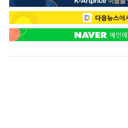
-9267초 전 >
백운산서 80년근 천종산삼 9뿌리 발견…감정가 1.3억원
-6977초 전 >
선재도서 해루질 나섰다 실종 60대, 닷새 만에 숨진 채 발견
-4511초 전 >
남자 농구, 나고야 아시안게임서 '홈팀' 일본과 한일전
-3887초 전 >
여수 오동도 해상서 모터보트 전복…1명 사망·1명 실종
-114초 전 >
극한폭염 한풀 꺾이지만…'낮 최고 35도' 무더위, 열대야 
날씨]
47분 전 >
축구협회 "압수수색·성접대 논란 사과…쇄신의 기회로 삼겠다
1시간 전 >
[속보]'압수수색·성접대 논란' 축구협회 "실망과 걱정 안겨드
4시간 전 >
'최고 37도' 폭염 지속…강원동해안 최대 150㎜ 비
6시간 전 >
[속보]뉴욕증시 상승 마감…S&P 0.6% 나스닥 1.3%↑