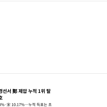
경선서 鄭 제압 누적 1위 탈
호
.08%·宋 10.17%…누적 득표는 초