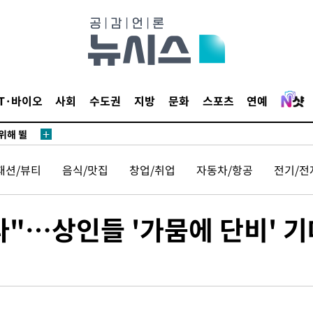
·서미화·
1위… 정
IT·바이오
사회
수도권
지방
문화
스포츠
연예
鄭
위해 뛸
승리
패션/뷰티
음식/맛집
창업/취업
자동차/항공
전기/전
내일날씨]
 원해 아
보
다"…상인들 '가뭄에 단비' 기