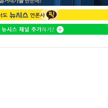
오세훈 "용산공원 아파트, 
1
무현·문재인 철학 뒤집는 
'덜 똘똘한 한 채' 시대 
2
에 쏠리는 관심[세제 개편,
"손 떨림 포착"…카라 한
3
계속[다음주
팬들 '걱정'
"
'리센느 논란' 김선태, 
4
려 죄송"
장 "다시 돌아올 생각?"
'마라톤 심의' 앞둔 국고
5
과징금 갈림길
외신 주목한 '축구협회 성접
6
한일월드컵까지 소환
"한국판 팔란티어 꿈꾼다
7
AI 사업에 진심인 이유