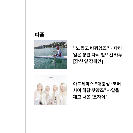
피플
"노 잡고 바뀌었죠"…다리
잃은 청년 다시 일으킨 카누
[당신 옆 장애인]
아르테미스 "대중성·코어
사이 해답 찾았죠"…알을
깨고 나온 '초자아'