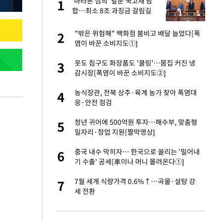
노
'마라톤 심의' 앞둔 국고채 담
1
1
것"
합…최소 8조 과징금 갈림길
오나…20억대 아파트
"밖은 위험해" 백화점 붐비고 배달 늘었다[폭
2
2
 그 이후②]
염이 바꾼 소비지도①]
승연, 건강 괜찮나
옷도 침구도 화장품도 '쿨링'…몸집 커진 냉
3
3
감시장[폭염이 바꾼 소비지도②]
초췌한 근황…충주시
농식장관, 전북 상추·육계 농가 찾아 폭염대
4
4
응·안전 점검
채 담합…최소 8조
청년 귀어에 500억원 투자…해수부, 맞춤형
5
5
일자리·창업 지원[짤막영상]
대 의혹'…2002
중국 내수 막히자… 한국으로 쏠리는 '밀어내
6
6
기 수출' 공세[車이나 머니 몰려온다①]
"…네이버가 국방
7월 세계 식량가격 0.6%↑…곡물·설탕 강
7
7
세 전환