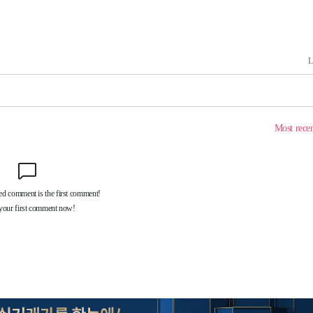
계속[다음주
"
려 죄송"
·서미화·
1위… 정
鄭
위해 뛸
승리
내일날씨]
 원해 아
보