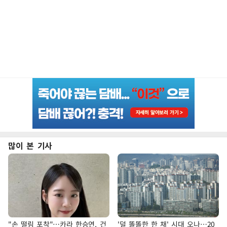
많이 본 기사
"손 떨림 포착"…카라 한승연, 건
'덜 똘똘한 한 채' 시대 오나…20