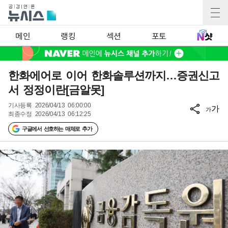
메인
랭킹
섹션
포토
한화에어로 이어 한화솔루션까지…증권신고
서 정정이란[금알못]
기사등록
2026/04/13 06:00:00
가
가
최종수정
2026/04/13 06:12:25
구글에서 선호하는 매체로 추가