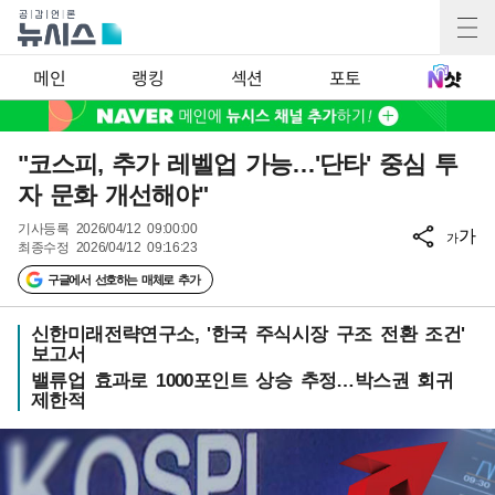
메인
랭킹
섹션
포토
"코스피, 추가 레벨업 가능…'단타' 중심 투
자 문화 개선해야"
기사등록
2026/04/12 09:00:00
가
가
최종수정
2026/04/12 09:16:23
구글에서 선호하는 매체로 추가
신한미래전략연구소, '한국 주식시장 구조 전환 조건'
보고서
밸류업 효과로 1000포인트 상승 추정…박스권 회귀
제한적