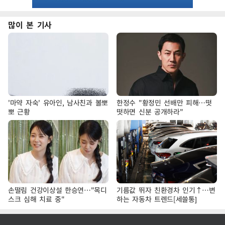
많이 본 기사
'마약 자숙' 유아인, 남사친과 볼뽀
한정수 "황정민 선배만 피해…떳
뽀 근황
떳하면 신분 공개하라"
손떨림 건강이상설 한승연…"목디
기름값 뛰자 친환경차 인기↑…변
스크 심해 치료 중"
하는 자동차 트렌드[세쓸통]