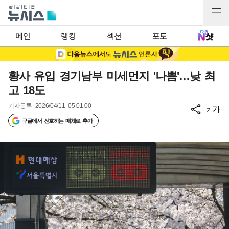
메인
랭킹
섹션
포토
황사 유입 경기남부 미세먼지 '나쁨'…낮 최
고 18도
기사등록
2026/04/11 05:01:00
가
가
구글에서 선호하는 매체로 추가