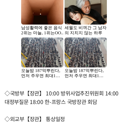
◇국방부【장관】 10:00 방위사업추진위원회 14:00
대정부질문 18:00 한-프랑스 국방장관 회담
◇외교부【장관】 통상일정