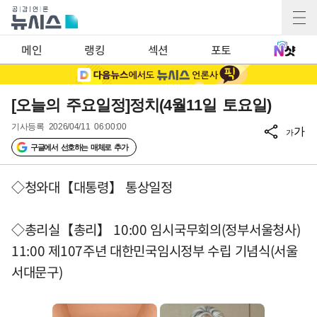
메인
랭킹
섹션
포토
[오늘의 주요일정]정치(4월11일 토요일)
기사등록
2026/04/11 06:00:00
가
가
구글에서 선호하는 매체로 추가
◇청와대【대통령】 통상일정
◇총리실【총리】 10:00 임시국무회의(정부서울청사)
11:00 제107주년 대한민국임시정부 수립 기념식(서울
서대문구)