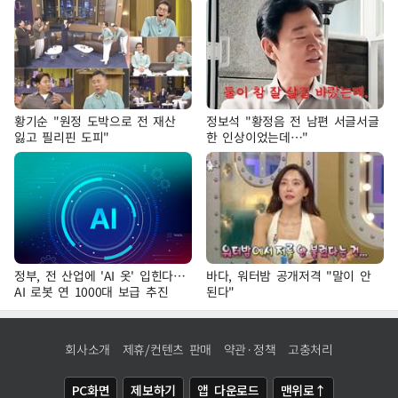
황기순 "원정 도박으로 전 재산
정보석 "황정음 전 남편 서글서글
잃고 필리핀 도피"
한 인상이었는데…"
정부, 전 산업에 'AI 옷' 입힌다…
바다, 워터밤 공개저격 "말이 안
AI 로봇 연 1000대 보급 추진
된다"
회사소개
제휴/컨텐츠 판매
약관·정책
고충처리
PC화면
제보하기
앱 다운로드
맨위로↑