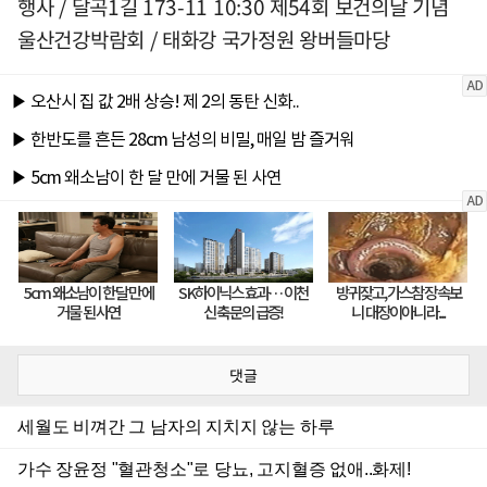
행사 / 달곡1길 173-11 10:30 제54회 보건의날 기념
울산건강박람회 / 태화강 국가정원 왕버들마당
댓글