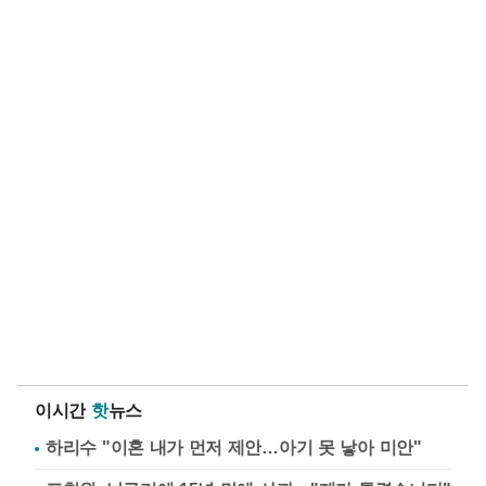
이시간
핫
뉴스
하리수 "이혼 내가 먼저 제안…아기 못 낳아 미안"