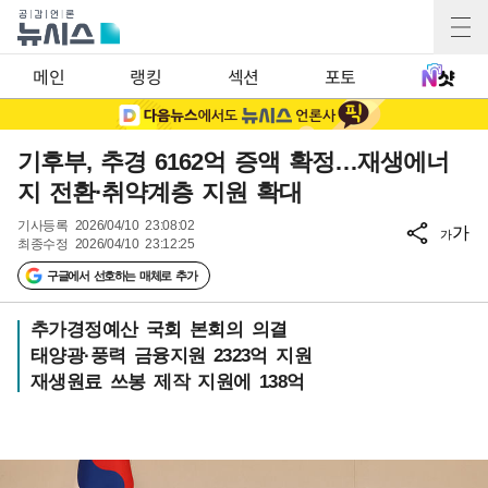
메인
랭킹
섹션
포토
기후부, 추경 6162억 증액 확정…재생에너
지 전환·취약계층 지원 확대
기사등록
2026/04/10 23:08:02
가
가
최종수정
2026/04/10 23:12:25
구글에서 선호하는 매체로 추가
추가경정예산 국회 본회의 의결
태양광·풍력 금융지원 2323억 지원
재생원료 쓰봉 제작 지원에 138억