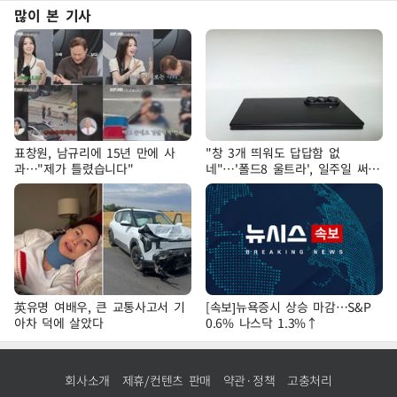
많이 본 기사
표창원, 남규리에 15년 만에 사
"창 3개 띄워도 답답함 없
과…"제가 틀렸습니다"
네"…'폴드8 울트라', 일주일 써보
니
英유명 여배우, 큰 교통사고서 기
[속보]뉴욕증시 상승 마감…S&P
아차 덕에 살았다
0.6% 나스닥 1.3%↑
회사소개
제휴/컨텐츠 판매
약관·정책
고충처리