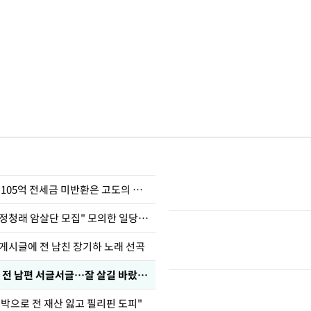
이승기 "차가원 105억 전세금 미반환은 고도의 사기"
오픈채팅방서 "정청래 암살단 모집" 모의한 일당, 불구속 송치
 게시글에 전 남친 장기하 노래 선곡
정보석 "황정음 전 남편 서글서글…잘 살길 바랐는데"
도박으로 전 재산 잃고 필리핀 도피"