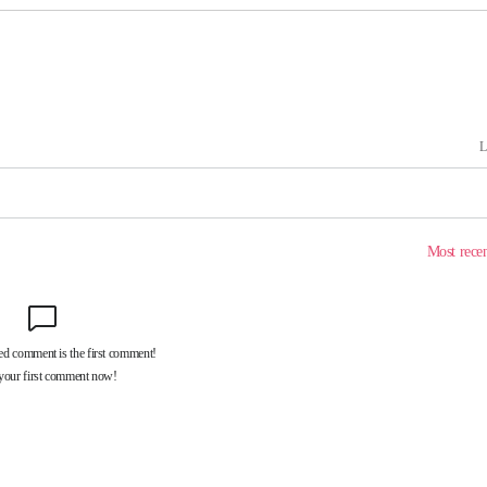
마감 다우
감
 포착
라하라 격파
꺾인다"
 위협"
 수용할까
해 불가피"
등 압수수