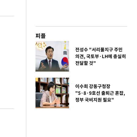
피플
전성수 "서리풀지구 주민
의견, 국토부·LH에 충실히
전달할 것"
이수희 강동구청장
"5·8·9호선 출퇴근 혼잡,
정부 국비지원 필요"