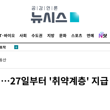
마감 다우
감
IT·바이오
사회
수도권
지방
문화
스포츠
연예
 포착
라하라 격파
꺾인다"
동산
 위협"
 수용할까
해 불가피"
원…27일부터 '취약계층' 지급
등 압수수
월 중 예