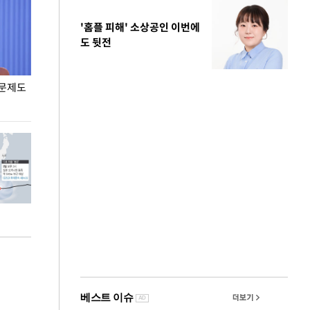
'홈플 피해' 소상공인 이번에
도 뒷전
 문제도
입추 코앞인데 전국엔 찜통 더위
입추 하루 앞둔
폭염