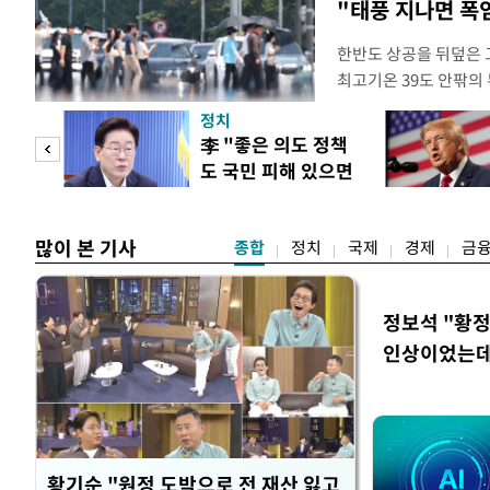
"태풍 지나면 폭
한반도 상공을 뒤덮은 
최고기온 39도 안팎의
'돌핀'이 지나며 기압
정치
으로 주춤할 것으로 기
"사적
李 "좋은 의도 정책
정례 브리핑을 열고 이
도 국민 피해 있으면
관은 "상층까지 잘 연
 차이
고쳐야"
많이 본 기사
종합
정치
국제
경제
금
정보석 "황정
인상이었는데
황기순 "원정 도박으로 전 재산 잃고