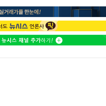
황기순 "원정 도박으로 전 
1
산 잃고 필리핀 도피"
월 중 예
정보석 "황정음 전 남편 
2
었는데…"
정부, 전 산업에 'AI 옷' 
3
1000대 보급 추진
바다, 워터밤 공개저격 "말
4
최준희, 또 성형수술 예고 
5
마감 다우
허지웅 "우리가 지지했던 
6
들었다"…형소법 개정에 
[속보]산업장관 "李정부,
7
정 전력 위해 불가피"