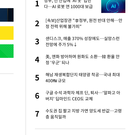
재
정부, 전 산업에 'AI 옷' 입힌
1
1
다…AI 로봇 연 1000대 보급
추진
서글서글한 인상이
[속보]산업장관 "李정부, 원전 반대 안해…안
2
2
정 전력 위해 불가피"
입힌다…AI 로봇 연
샌디스크, 매출 370% 성장에도…실망스런
3
3
전망에 주가 5%↓
이 안 된다"
美, 엔화 방어하며 원화도 소환…韓 환율 안
4
4
정 '우군' 되나
"짝짝이 눈 탈출"
해남 재생복합단지 태양광 착공…국내 최대
5
5
400㎿ 규모
인간들이 이 꼴 만
구글 수석 과학자 제프 딘, 퇴사…'알파고 아
6
6
격한 반응
버지' 딥마인드 CEO도 교체
 원전 반대 안해…안
수도권 집 팔고 지방 가면 양도세 반값…고령
7
7
층 움직일까