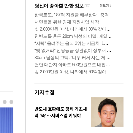
기자수첩
반도체 호황에도 경제 기초체
력 '뚝‘…서비스업 키워야