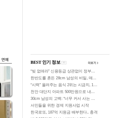
금융
…서
외국인 폭풍매도에
줄어
코스피 6200선 주저
앉아
연예