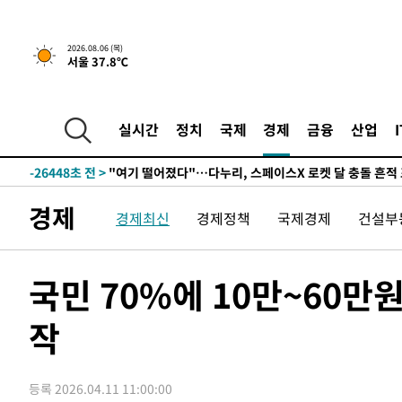
2시간 전 >
[속보] 호르무즈 해협 이란-오만 협상 기대속 뉴욕증시 혼조 
2026.08.06 (목)
서울 37.8℃
0.49%↑
-29054초 전 >
[속보]코스닥, 800p 회복…0.26% 오른 801.67 마감
-28984초 전 >
[속보]코스피, 301.88포인트(4.58%) 내린 6296.38 마
-28849초 전 >
[속보]원·달러 환율, 0.7원 내린 1423.8원 마감
실시간
정치
국제
경제
금융
산업
-26448초 전 >
"여기 떨어졌다"…다누리, 스페이스X 로켓 달 충돌 흔적
-23493초 전 >
손흥민, 5경기 연속골 실패…LAFC는 승부차기 끝 과달
-16094초 전 >
내일까지 39도 '펄펄'…기상청 "태풍 지나며 폭염 잠시 
경제
경제최신
경제정책
국제경제
건설부
-15731초 전 >
트럼프, 한국계 진보 주지사 후보 맹공…"공산주의가 최대
-15709초 전 >
"美간섭에 합의 지연"…트럼프, '이란 호르무즈 통제권'
-12229초 전 >
[속보]산업장관 "李정부, 원전 반대 안해…안정 전력 위
국민 70%에 10만~60만
-10926초 전 >
[속보]경찰, '홍명보 선임 논란' 대한축구협회·축구회관 
색
작
-10313초 전 >
[속보]산업장관 "美무역법 제301조 과잉생산 결과 발표 8
상
-10106초 전 >
[속보]코스피 매도사이드카 발동…4%대 급락
-9378초 전 >
[속보]전남광주 초대 시민추천 부시장에 백승주·윤난실
등록 2026.04.11 11:00:00
-6939초 전 >
서울 열대야 15일째 지속…비공식 '초열대야' 30도 넘어