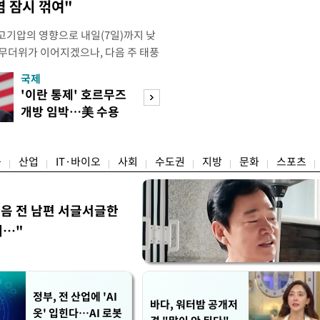
염 잠시 꺾여"
고기압의 영향으로 내일(7일)까지 낮
 무더위가 이어지겠으나, 다음 주 태풍
계가 재편되는 과정에서 폭염이 일시적
국제
경제
상청은 내다봤다. 기상청은 6일 오전
'이란 통제' 호르무즈
실거주해야 절세
같이 밝혔다. 이광연 기상청 예보분석
개방 임박…美 수용
울 전월세 매물 
결된 고기압이 한반도에 자리잡고 있
할까
들듯
융
산업
IT·바이오
사회
수도권
지방
문화
스포츠
음 전 남편 서글서글한
…"
정부, 전 산업에 'AI
바다, 워터밤 공개저
옷' 입힌다…AI 로봇