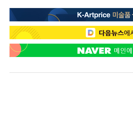
색
-10313초 전 >
[속보]산업장관 "美무역법 제301조 과잉생산 결과 발표 8
상
-10106초 전 >
[속보]코스피 매도사이드카 발동…4%대 급락
-9378초 전 >
[속보]전남광주 초대 시민추천 부시장에 백승주·윤난실
-6939초 전 >
서울 열대야 15일째 지속…비공식 '초열대야' 30도 넘어
-5506초 전 >
[속보]코스닥, 2.15포인트(0.27%) 내린 797.44 출발
-5489초 전 >
[속보]코스피, 119.51포인트(1.81%) 내린 6478.75 개장
-1936초 전 >
6월 경상수지 497.3억 달러…두 달 연속 사상 최대
-1887초 전 >
서울 낮 39도 '폭염중대경보'…40도 관측 가능성도
12분 전 >
미 워싱턴주 스포캔 시의 통제불능 3개 산불, 방화선 일부 구축
2시간 전 >
[속보] 호르무즈 해협 이란-오만 협상 기대속 뉴욕증시 혼조 
0.49%↑