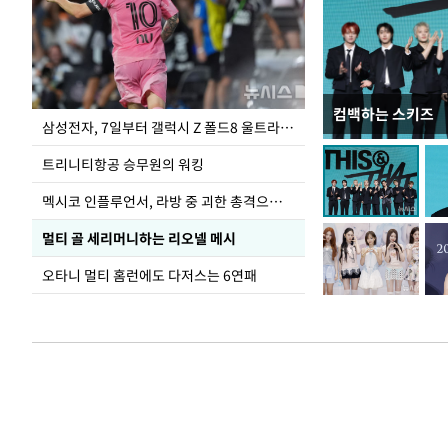
컴백하는 스키즈
오세훈 "용산어린
삼성전자, 7일부터 갤럭시 Z 폴드8 울트라·폴드8·플립8 출시
어"
트리니티항공 승무원의 워킹
멕시코 인플루언서, 라방 중 괴한 총격으로 사망
멀티 골 세리머니하는 리오넬 메시
오타니 멀티 홈런에도 다저스는 6연패