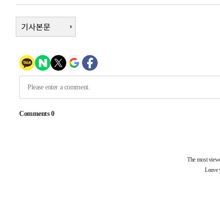
-5506초 전 >
[속보]코스닥, 2.15포인트(0.27%) 내린 797.44 출발
기사본문
-5489초 전 >
[속보]코스피, 119.51포인트(1.81%) 내린 6478.75 개장
-1936초 전 >
6월 경상수지 497.3억 달러…두 달 연속 사상 최대
-1887초 전 >
서울 낮 39도 '폭염중대경보'…40도 관측 가능성도
12분 전 >
미 워싱턴주 스포캔 시의 통제불능 3개 산불, 방화선 일부 구축
2시간 전 >
[속보] 호르무즈 해협 이란-오만 협상 기대속 뉴욕증시 혼조 
0.49%↑
-29054초 전 >
[속보]코스닥, 800p 회복…0.26% 오른 801.67 마감
-28984초 전 >
[속보]코스피, 301.88포인트(4.58%) 내린 6296.38 마
-28849초 전 >
[속보]원·달러 환율, 0.7원 내린 1423.8원 마감
-26448초 전 >
"여기 떨어졌다"…다누리, 스페이스X 로켓 달 충돌 흔적
-23493초 전 >
손흥민, 5경기 연속골 실패…LAFC는 승부차기 끝 과달
-16094초 전 >
내일까지 39도 '펄펄'…기상청 "태풍 지나며 폭염 잠시 
-15731초 전 >
트럼프, 한국계 진보 주지사 후보 맹공…"공산주의가 최대
-15709초 전 >
"美간섭에 합의 지연"…트럼프, '이란 호르무즈 통제권'
-12229초 전 >
[속보]산업장관 "李정부, 원전 반대 안해…안정 전력 위
-10926초 전 >
[속보]경찰, '홍명보 선임 논란' 대한축구협회·축구회관 