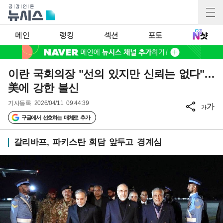
메인
랭킹
섹션
포토
이란 국회의장 "선의 있지만 신뢰는 없다"…
美에 강한 불신
기사등록
2026/04/11 09:44:39
가
가
구글에서 선호하는 매체로 추가
갈리바프, 파키스탄 회담 앞두고 경계심