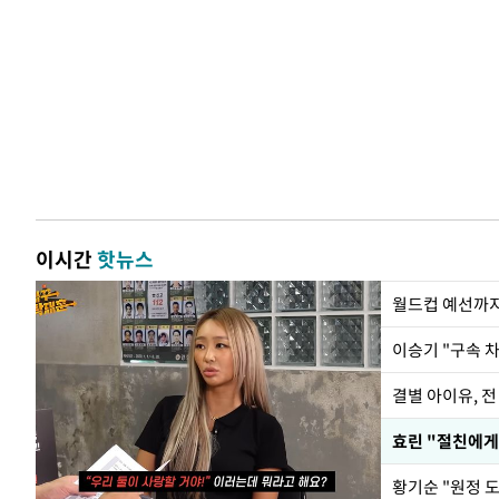
이시간
핫뉴스
월드컵 예선까지
이승기 "구속 차
결별 아이유, 전
효린 "절친에게
황기순 "원정 