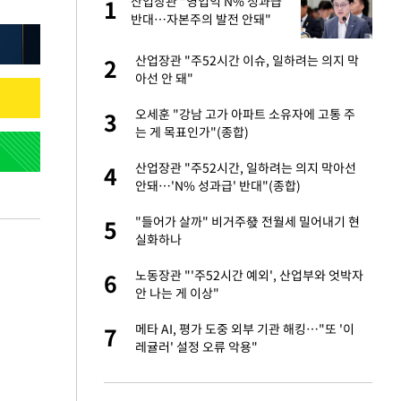
미
산업장관 "영업익 N% 성과급
1
1
…엄
반대…자본주의 발전 안돼"
이 산다' 선곡…쿨한
산업장관 "주52시간 이슈, 일하려는 의지 막
2
2
아선 안 돼"
인간들이 이 꼴 만
오세훈 "강남 고가 아파트 소유자에 고통 주
3
3
격한 반응
는 게 목표인가"(종합)
하는 프리랜서…받
산업장관 "주52시간, 일하려는 의지 막아선
4
4
안돼…'N% 성과급' 반대"(종합)
노인 70%는 아파
"들어가 살까" 비거주發 전월세 밀어내기 현
5
5
실화하나
앗겨…지금이라면 가
노동장관 "'주52시간 예외', 산업부와 엇박자
6
6
안 나는 게 이상"
패…LAFC는 승부차
메타 AI, 평가 도중 외부 기관 해킹…"또 '이
7
7
레귤러' 설정 오류 악용"