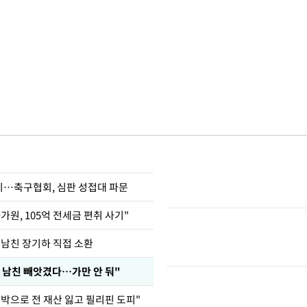
…축구협회, 심판 성접대 파문
가원, 105억 전세금 편취 사기"
 남친 장기하 직접 소환
 남친 빼앗겼다…가만 안 둬"
도박으로 전 재산 잃고 필리핀 도피"