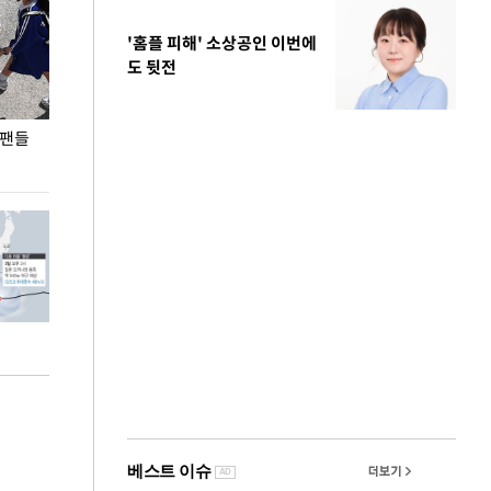
'홈플 피해' 소상공인 이번에
도 뒷전
 팬들
이 대통령, '청년 대책 속도 높여야…폭염 문제도
입추 코앞인데 전
총력 대응'