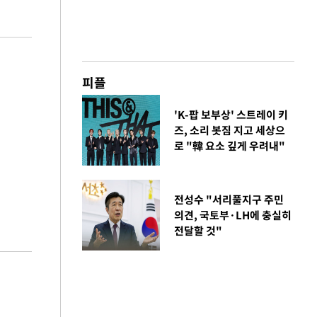
피플
'K-팝 보부상' 스트레이 키
즈, 소리 봇짐 지고 세상으
로 "韓 요소 깊게 우려내"
전성수 "서리풀지구 주민
의견, 국토부·LH에 충실히
전달할 것"