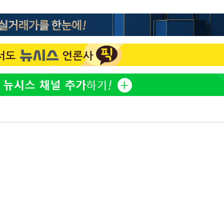
이승기 측 "차가원 전세금 
1
반환은 고도의 사기 수법
"
벌 원해"
·당황'
아이유, 장기하 '별일 없
2
일상 공개
혐의
허지웅 "우리가 지지했던 
3
들었다"…형소법 개정에 
김혜수 "우린 돈 받고 일
4
는 만큼 해내야"
착
'아들아 요양원은 싫다'…
 격파
5
도 집 거주 희망
다"
효린 "절친에게 남친 빼
6
만 안 있어"
손흥민, 5경기 연속골 실
7
기 끝 과달라하라 격파