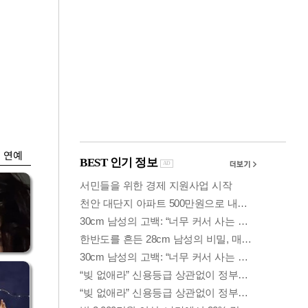
금융
개
외국인 폭풍매도에
 우
코스피 6200선 주저
앉아
연예