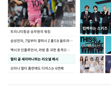
컴백하는 스키즈
입추 하루 앞둔 
트리니티항공 승무원의 워킹
폭염
삼성전자, 7일부터 갤럭시 Z 폴드8 울트라·폴드8·플립8 출시
멕시코 인플루언서, 라방 중 괴한 총격으로 사망
멀티 골 세리머니하는 리오넬 메시
오타니 멀티 홈런에도 다저스는 6연패