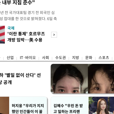
 내부 지침 준수"
년 전 국가대표팀 경기 전 외국인 심
성 접대를 한 것으로 밝혀졌다. 6일 축
 의원실은 축구협회가 2011~2012
국제
경제
게 성 접대한 사실을 확인했다. 당시
'이란 통제' 호르무즈
초고가 겨냥 세제
과 감독관 등 10여 명에게 한 번에
개방 임박…美 수용
편…전월세 '유탄'
00만원이 넘는 돈을 성
할까
려
융
산업
IT·바이오
사회
수도권
지방
문화
스포츠
하 '별일 없이 산다' 선
상 공개
허지웅 "우리가 지지
김혜수 "우린 돈 받
했던 인간들이 이 꼴
고 일하는 프리랜