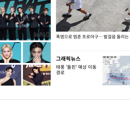
전남광주… 열화상 카메라에 담긴
폭염으로 멈춘 프로야구… 발걸음 돌리는
그래픽뉴스
태풍 '돌핀' 예상 이동
경로