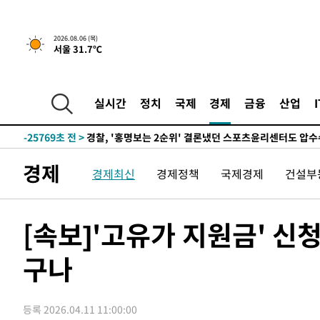
2시간 전 >
내일까지 39도 '펄펄'…기상청 "태풍 지나며 폭염 잠시 꺾인
2026.08.06 (목)
서울 31.7℃
-28855초 전 >
'월드컵 탈락 후폭풍' 축구협회…11시간 걸린 초유의 압
합)
-28291초 전 >
[속보] 뉴욕증시, 혼조 출발…나스닥 0.3%↓, 다우 0.1
-27084초 전 >
축구협회, 15년 전 심판 성 접대 파문에 "현재는 내부 지
실시간
정치
국제
경제
금융
산업
-25769초 전 >
경찰, '홍명보는 2순위' 결론냈던 스포츠윤리센터도 압
-11365초 전 >
[속보]합참 "北 발사체는 단거리탄도미사일…감시·경계
화"
-11113초 전 >
日방위성, 北이 동해로 쏜 발사체는 탄도미사일 가능성
경제
경제최신
경제정책
국제경제
건설부
-9543초 전 >
[속보] SKT, 에이닷 서비스 장애 발생…"원인 파악 중"
-8949초 전 >
[속보]합참 "북, 동해상으로 미상 발사체 발사"
-8345초 전 >
'낮 최고 39도' 불볕더위…한밤 열대야도 계속[내일날씨]
[속보]'고유가 지원금' 신청
-8304초 전 >
[속보]7~9일 프로야구 3연전도 폭염 취소…11일 재개
구나
-7966초 전 >
"韓 외환시장 개입 관측 배경엔 美의 대한국 무역적자 있어
-7793초 전 >
'월드컵 탈락 후폭풍' 축구협회…초유의 압수수색에 '충격
-7633초 전 >
서울 낮 37.9도, 올여름 최고치 경신…영등포 순간 '40도'
등록 2026.04.11 11:00:00
-7195초 전 >
[속보]종합특검, 대검 추가 압수수색…내란 중요임무종사 