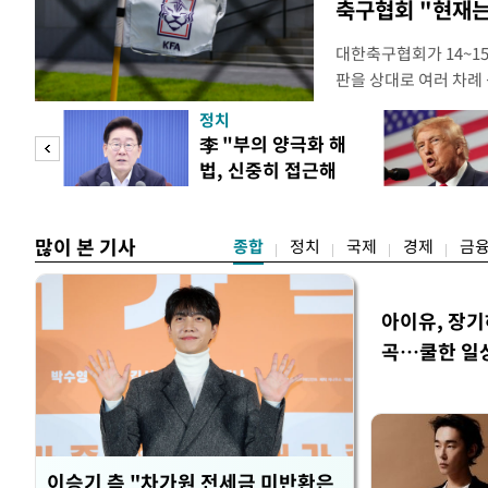
축구협회 "현재는
대한축구협회가 14~15
판을 상대로 여러 차례 
구계에 따르면 국회의 한
정치
년 국제심판 10여 명에
"사적
李 "부의 양극화 해
축구협회는 외국인 심판
법, 신중히 접근해
수십만원에서 많게는 1
 차이
야"
많이 본 기사
종합
정치
국제
경제
금
아이유, 장기
곡…쿨한 일
이승기 측 "차가원 전세금 미반환은