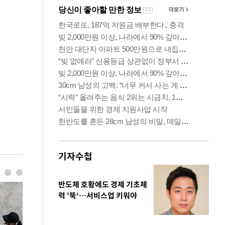
기자수첩
반도체 호황에도 경제 기초체
력 '뚝‘…서비스업 키워야