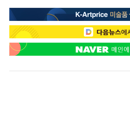
-7966초 전 >
"韓 외환시장 개입 관측 배경엔 美의 대한국 무역적자 있어
-7793초 전 >
'월드컵 탈락 후폭풍' 축구협회…초유의 압수수색에 '충격
-7633초 전 >
서울 낮 37.9도, 올여름 최고치 경신…영등포 순간 '40도'
-7195초 전 >
[속보]종합특검, 대검 추가 압수수색…내란 중요임무종사 
-3290초 전 >
[속보]코스닥, 800p 회복…0.26% 오른 801.67 마감
-3220초 전 >
[속보]코스피, 301.88포인트(4.58%) 내린 6296.38 마감
-3085초 전 >
[속보]원·달러 환율, 0.7원 내린 1423.8원 마감
-684초 전 >
"여기 떨어졌다"…다누리, 스페이스X 로켓 달 충돌 흔적 포
37분 전 >
손흥민, 5경기 연속골 실패…LAFC는 승부차기 끝 과달라하라
2시간 전 >
내일까지 39도 '펄펄'…기상청 "태풍 지나며 폭염 잠시 꺾인