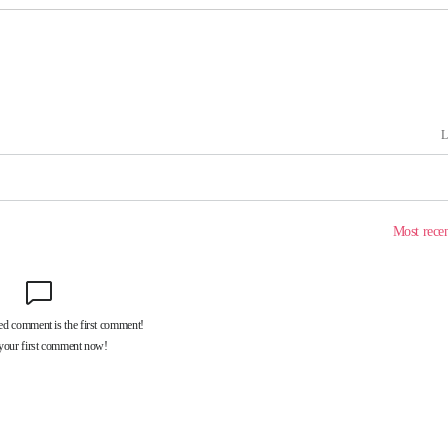
착
 격파
다"
수수색(종
4%↑
침 준수"
수수색
태세 강