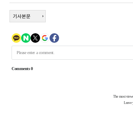
-3290초 전 >
[속보]코스닥, 800p 회복…0.26% 오른 801.67 마감
-3220초 전 >
기사본문
[속보]코스피, 301.88포인트(4.58%) 내린 6296.38 마감
-3085초 전 >
[속보]원·달러 환율, 0.7원 내린 1423.8원 마감
-684초 전 >
"여기 떨어졌다"…다누리, 스페이스X 로켓 달 충돌 흔적 포
37분 전 >
손흥민, 5경기 연속골 실패…LAFC는 승부차기 끝 과달라하라
2시간 전 >
내일까지 39도 '펄펄'…기상청 "태풍 지나며 폭염 잠시 꺾인
-28855초 전 >
'월드컵 탈락 후폭풍' 축구협회…11시간 걸린 초유의 압
합)
-28291초 전 >
[속보] 뉴욕증시, 혼조 출발…나스닥 0.3%↓, 다우 0.1
-27084초 전 >
축구협회, 15년 전 심판 성 접대 파문에 "현재는 내부 지
-25769초 전 >
경찰, '홍명보는 2순위' 결론냈던 스포츠윤리센터도 압
-11365초 전 >
[속보]합참 "北 발사체는 단거리탄도미사일…감시·경계
화"
-11113초 전 >
日방위성, 北이 동해로 쏜 발사체는 탄도미사일 가능성
-9543초 전 >
[속보] SKT, 에이닷 서비스 장애 발생…"원인 파악 중"
-8949초 전 >
[속보]합참 "북, 동해상으로 미상 발사체 발사"
-8345초 전 >
'낮 최고 39도' 불볕더위…한밤 열대야도 계속[내일날씨]
-8304초 전 >
[속보]7~9일 프로야구 3연전도 폭염 취소…11일 재개