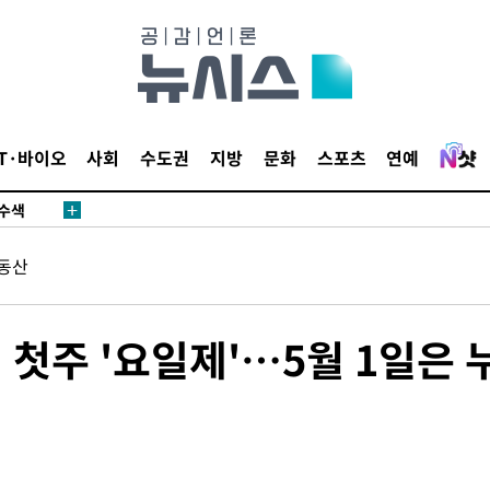
다"
수수색(종
4%↑
침 준수"
IT·바이오
사회
수도권
지방
문화
스포츠
연예
수수색
태세 강
동산
 첫주 '요일제'…5월 1일은 
"
·당황'
혐의