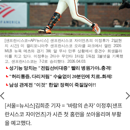
[샌프란시스코=AP/뉴시스] 샌프란시스코 자이언츠의 이정후가 2일(현
지 시간) 미 캘리포니아주 샌프란시스코 오라클 파크에서 열린 2026
MLB 뉴욕 메츠와 경기 3회 말 무사 만루 상황에서 중견수 희생플라
이를 치고 있다. 이정후는 2타수 무안타 1타점 1득점 1볼넷을 기록했
고, 샌프란시스코는 7-2로 승리했다. 2026.04.03.
[서울=뉴시스]김희준 기자 = '바람의 손자' 이정후(샌프
란시스코 자이언츠)가 시즌 첫 홈런을 쏘아올리며 부활
을 예고했다.