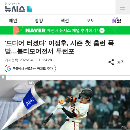
메인
랭킹
섹션
포토
'드디어 터졌다' 이정후, 시즌 첫 홈런 폭
발…볼티모어전서 투런포
기사등록
2026/04/11 10:34:28
가
가
구글에서 선호하는 매체로 추가
X