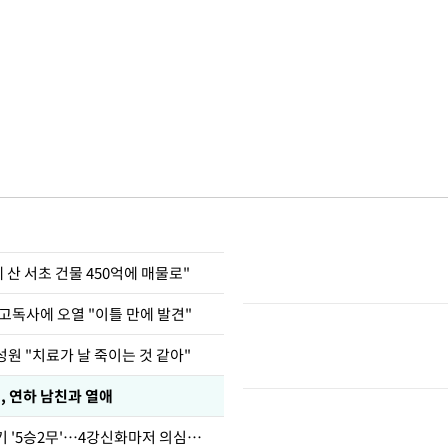
에 산 서초 건물 450억에 매물로"
고독사에 오열 "이틀 만에 발견"
원 "치료가 날 죽이는 것 같아"
, 연하 남친과 열애
심판 성접대 경기 '5승2무'…4강신화마저 의심받아