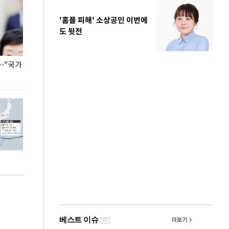
'홈플 피해' 소상공인 이번에
도 뒷전
…"국가
홈플러스, 67개 점포 가오픈… 13일 정식 개장
오세훈 서울시장,
환경 점검