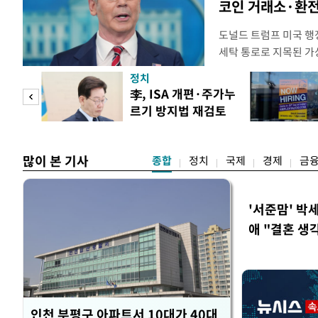
코인 거래소·환전
도널드 트럼프 미국 행정
세탁 통로로 지목된 가
무더기 제재했다. 미 
정치
이란혁명수비대(IRGC
 두
李, ISA 개편·주가누
래소와, 이란의 해외 석
르기 방지법 재검토
트워크를 각각 제재한다
 정도
지시
많이 본 기사
종합
정치
국제
경제
금
'서준맘' 박
애 "결혼 생
인천 부평구 아파트서 10대가 40대