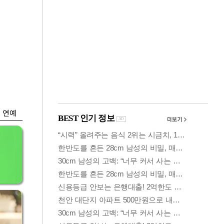
금융
…
두나무, 경찰청 '압수
 중
가상자산' 관리한다
연예