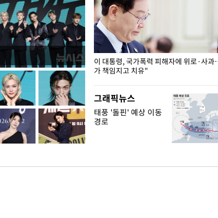
개구리밥
이 대통령, 국가폭력 피해자에 위로·사과
가 책임지고 치유"
그래픽뉴스
태풍 '돌핀' 예상 이동
경로