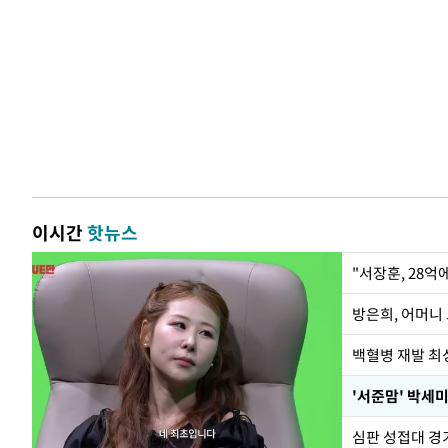
이시간
핫뉴스
"서장훈, 28억
방은희, 어머니 
백혈병 재발 최성
'서준맘' 박세미