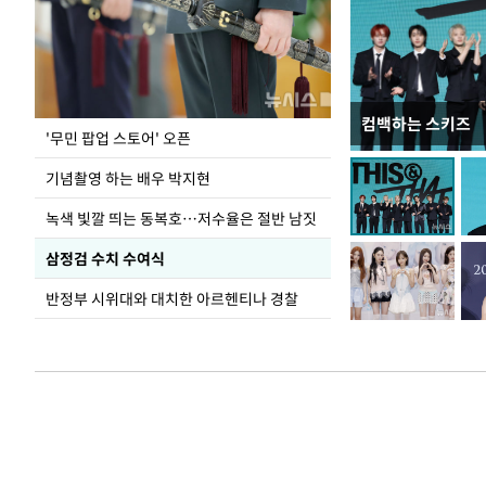
컴백하는 스키즈
지석천 뒤덮은 
'무민 팝업 스토어' 오픈
기념촬영 하는 배우 박지현
녹색 빛깔 띄는 동복호…저수율은 절반 남짓
삼정검 수치 수여식
반정부 시위대와 대치한 아르헨티나 경찰