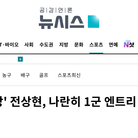
IT·바이오
사회
수도권
지방
문화
스포츠
연예
농구
배구
골프
스포츠최신
' 전상현, 나란히 1군 엔트리