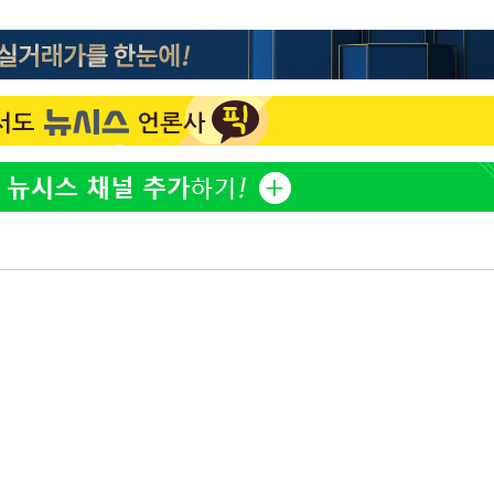
[단독]인천 부평구 아파트
1
10대가 40대 친모 살해
'서준맘' 박세미, 연하 남
2
생각도"
[속보]이 대통령 "부동산
3
매달리지 말고 과감히 실천
백혈병 재발 최성원 "치료
4
았다" 눈물
이 대통령, 6시간 부동산 
5
의…"기존 사고 방식에 매
히 실천"(종합)
[올댓차이나] 홍콩 증시, 
6
매수로 상승 마감…H주 0
이 대통령, 'ISA·주가누
7
질타하며 재검토 지시