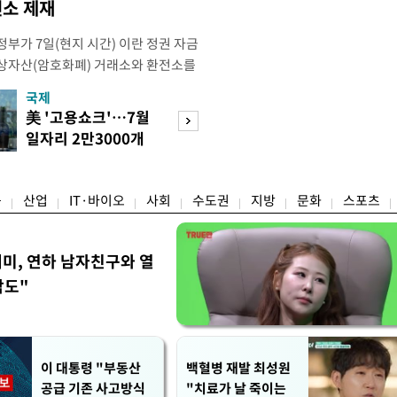
소 제재
부가 7일(현지 시간) 이란 정권 자금
상자산(암호화폐) 거래소와 환전소를
재무부 해외자산통제국(OFAC)은 이날
국제
경제
) 자금 조달에 이용된 디지털 자산 거
美 '고용쇼크'…7월
수도권 고용 급랭
유 판매 대금 회수에 동원된 환전 네
일자리 2만3000개
전국 취업자 10명
고 밝혔다. 동유럽 조지아
감소
1명뿐
융
산업
IT·바이오
사회
수도권
지방
문화
스포츠
세미, 연하 남자친구와 열
각도"
이 대통령 "부동산
백혈병 재발 최성원
공급 기존 사고방식
"치료가 날 죽이는