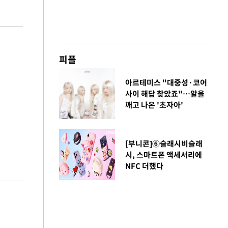
피플
아르테미스 "대중성·코어
사이 해답 찾았죠"…알을
깨고 나온 '초자아'
[부니콘]⑥슬래시비슬래
시, 스마트폰 액세서리에
NFC 더했다