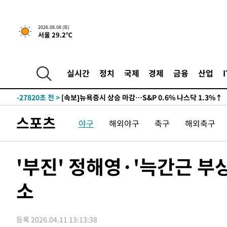
2026.08.08 (토)
서울 29.2℃
실시간
정치
국제
경제
금융
산업
-27820초 전 >
[속보]뉴욕증시 상승 마감…S&P 0.6% 나스닥 1.3%↑
스포츠
야구
해외야구
축구
해외축구
'부진' 정해영·'늑간근 부상
소
등록 2026.04.11 13:13:38