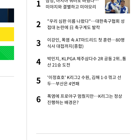
서
삼성, 아시아 쿼터도 바꿨다…
1
1
미야지와 결별하고 미야모리
영입
자친구와 열애 "결혼
"우리 심판 이름 나왔다"…대한축구협회 성
2
2
접대 논란에 日 축구계도 발칵
 공급 기존 사고방식
이강인, 폭염 속 AT마드리드 첫 훈련…80명
3
3
"
식사 대접까지(종합)
가 날 죽이는 것 같
박민지, KLPGA 제주삼다수 2R 공동 2위..통
4
4
산 21승 도전
회의서 공급 논
'이정효호' K리그2 수원, 김해 1-0 꺾고 선
5
5
달리지 말고 과감
두…부산은 4연패
혼조 개장 후 자원주
폭염에 프로야구 멈췄지만…K리그는 정상
6
6
.39%↑
진행하는 배경은?
르기 방지법' 개편안
7