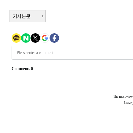
2시간 전 >
[속보]코스닥, 800p 회복…0.26% 오른 801.67 마감
2시간 전 >
기사본문
[속보]코스피, 301.88포인트(4.58%) 내린 6296.38 마감
2시간 전 >
[속보]원·달러 환율, 0.7원 내린 1423.8원 마감
2시간 전 >
"여기 떨어졌다"…다누리, 스페이스X 로켓 달 충돌 흔적 포착
3시간 전 >
손흥민, 5경기 연속골 실패…LAFC는 승부차기 끝 과달라하라
5시간 전 >
내일까지 39도 '펄펄'…기상청 "태풍 지나며 폭염 잠시 꺾인
-17375초 전 >
'월드컵 탈락 후폭풍' 축구협회…11시간 걸린 초유의 압
합)
-16811초 전 >
[속보] 뉴욕증시, 혼조 출발…나스닥 0.3%↓, 다우 0.1
-15604초 전 >
축구협회, 15년 전 심판 성 접대 파문에 "현재는 내부 지
-14289초 전 >
경찰, '홍명보는 2순위' 결론냈던 스포츠윤리센터도 압
1분 전 >
[속보]합참 "北 발사체는 단거리탄도미사일…감시·경계태세 강
6분 전 >
日방위성, 北이 동해로 쏜 발사체는 탄도미사일 가능성
32분 전 >
[속보] SKT, 에이닷 서비스 장애 발생…"원인 파악 중"
42분 전 >
[속보]합참 "북, 동해상으로 미상 발사체 발사"
52분 전 >
'낮 최고 39도' 불볕더위…한밤 열대야도 계속[내일날씨]
52분 전 >
[속보]7~9일 프로야구 3연전도 폭염 취소…11일 재개