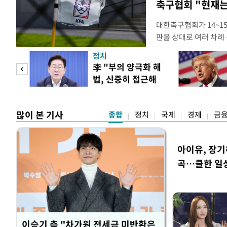
축구협회 "현재는
대한축구협회가 14~15
판을 상대로 여러 차례 
구계에 따르면 국회의 한
정치
년 국제심판 10여 명에
"사적
李 "부의 양극화 해
축구협회는 외국인 심판
법, 신중히 접근해
수십만원에서 많게는 1
 차
야"
많이 본 기사
종합
정치
국제
경제
금
아이유, 장기
곡…쿨한 일
이승기 측 "차가원 전세금 미반환은