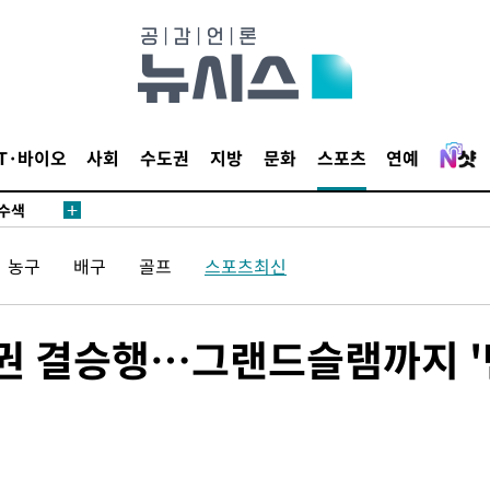
다"
수수색(종
4%↑
침 준수"
IT·바이오
사회
수도권
지방
문화
스포츠
연예
수수색
화"
농구
배구
골프
스포츠최신
수권 결승행…그랜드슬램까지 '
황'
의