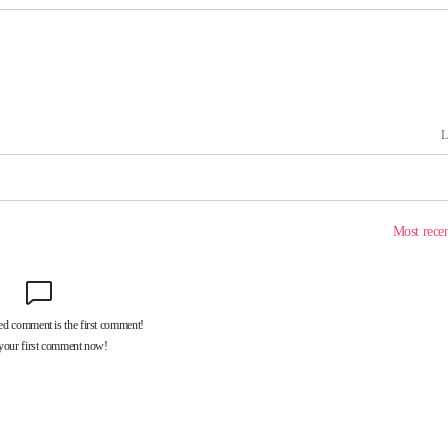
 격파
다"
수수색(종
4%↑
침 준수"
수수색
화"