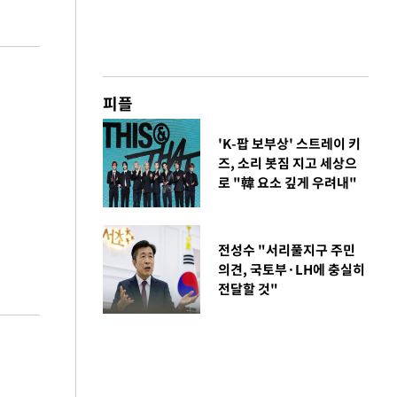
피플
'K-팝 보부상' 스트레이 키
즈, 소리 봇짐 지고 세상으
로 "韓 요소 깊게 우려내"
전성수 "서리풀지구 주민
의견, 국토부·LH에 충실히
전달할 것"