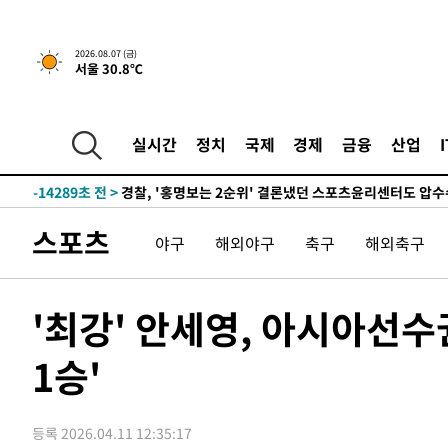
5시간 전 >
내일까지 39도 '펄펄'…기상청 "태풍 지나며 폭염 잠시 꺾인
2026.08.07 (금)
서울 30.8℃
-17375초 전 >
'월드컵 탈락 후폭풍' 축구협회…11시간 걸린 초유의 압
합)
-16811초 전 >
[속보] 뉴욕증시, 혼조 출발…나스닥 0.3%↓, 다우 0.1
-15604초 전 >
축구협회, 15년 전 심판 성 접대 파문에 "현재는 내부 지
실시간
정치
국제
경제
금융
산업
-14289초 전 >
경찰, '홍명보는 2순위' 결론냈던 스포츠윤리센터도 압
1분 전 >
[속보]합참 "北 발사체는 단거리탄도미사일…감시·경계태세 강
6분 전 >
日방위성, 北이 동해로 쏜 발사체는 탄도미사일 가능성
스포츠
야구
해외야구
축구
해외축구
32분 전 >
[속보] SKT, 에이닷 서비스 장애 발생…"원인 파악 중"
42분 전 >
[속보]합참 "북, 동해상으로 미상 발사체 발사"
52분 전 >
'낮 최고 39도' 불볕더위…한밤 열대야도 계속[내일날씨]
'최강' 안세영, 아시아선
52분 전 >
[속보]7~9일 프로야구 3연전도 폭염 취소…11일 재개
1승'
58분 전 >
"韓 외환시장 개입 관측 배경엔 美의 대한국 무역적자 있어"
1시간 전 >
'월드컵 탈락 후폭풍' 축구협회…초유의 압수수색에 '충격·당
1시간 전 >
서울 낮 37.9도, 올여름 최고치 경신…영등포 순간 '40도'
등록 2026.04.11 12:35:17
1시간 전 >
[속보]종합특검, 대검 추가 압수수색…내란 중요임무종사 혐