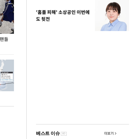
'홈플 피해' 소상공인 이번에
도 뒷전
 팬들
이 대통령, '청년 대책 속도 높여야…폭염 문제도
입추 코앞인데 전
총력 대응'