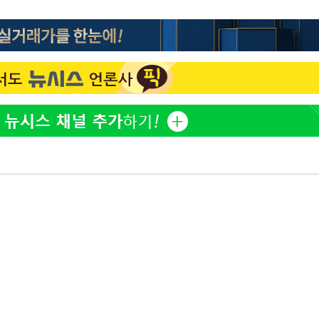
이승기 측 "차가원 전세금 
1
반환은 고도의 사기 수법
벌 원해"
황'
아이유, 장기하 '별일 없
2
일상 공개
의
김혜수 "우린 돈 받고 일
3
는 만큼 해내야"
효린 "절친에게 남친 빼
4
만 안 있어"
축구협회, 15년 전 심판 
 격파
5
재는 내부 지침 준수"
다"
[속보] SKT, 에이닷 서
6
인 파악 중"
극한 폭염에 프로야구 9
7
재개