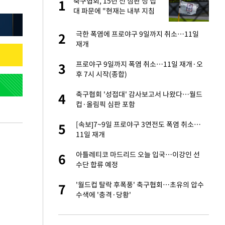
미
축구협회, 15년 전 심판 성 접
1
1
…엄
대 파문에 "현재는 내부 지침
준수"
이 산다' 선곡…쿨한
극한 폭염에 프로야구 9일까지 취소…11일
2
2
재개
하는 프리랜서…받
프로야구 9일까지 폭염 취소…11일 재개·오
3
3
후 7시 시작(종합)
앗겨…지금이라면 가
축구협회 '성접대' 감사보고서 나왔다…월드
4
4
컵·올림픽 심판 포함
성 접대 파문에 "현
[속보]7~9일 프로야구 3연전도 폭염 취소…
5
5
11일 재개
비스 장애 발생…"원
아틀레티코 마드리드 오늘 입국…이강인 선
6
6
수단 합류 예정
일까지 취소…11일
'월드컵 탈락 후폭풍' 축구협회…초유의 압수
7
7
수색에 '충격·당황'