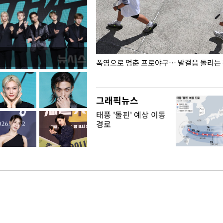
전남광주… 열화상 카메라에 담긴
폭염으로 멈춘 프로야구… 발걸음 돌리는
그래픽뉴스
태풍 '돌핀' 예상 이동
경로