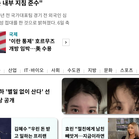
 내부 지침 준수"
년 전 국가대표팀 경기 전 외국인 심
성 접대를 한 것으로 밝혀졌다. 6일 축
 의원실은 축구협회가 2011~2012
국제
경제
게 성 접대한 사실을 확인했다. 당시
'이란 통제' 호르무즈
초고가 겨냥 세제
과 감독관 등 10여 명에게 한 번에
개방 임박…美 수용
편…전월세 '유탄'
00만원이 넘는 돈을 성
할까
려
융
산업
IT·바이오
사회
수도권
지방
문화
스포츠
하 '별일 없이 산다' 선
상 공개
김혜수 "우린 돈 받
효린 "절친에게 남친
고 일하는 프리랜
빼앗겨…지금이라면