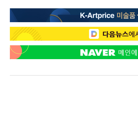
58분 전 >
"韓 외환시장 개입 관측 배경엔 美의 대한국 무역적자 있어"
1시간 전 >
'월드컵 탈락 후폭풍' 축구협회…초유의 압수수색에 '충격·당
1시간 전 >
서울 낮 37.9도, 올여름 최고치 경신…영등포 순간 '40도'
1시간 전 >
[속보]종합특검, 대검 추가 압수수색…내란 중요임무종사 혐
2시간 전 >
[속보]코스닥, 800p 회복…0.26% 오른 801.67 마감
2시간 전 >
[속보]코스피, 301.88포인트(4.58%) 내린 6296.38 마감
2시간 전 >
[속보]원·달러 환율, 0.7원 내린 1423.8원 마감
2시간 전 >
"여기 떨어졌다"…다누리, 스페이스X 로켓 달 충돌 흔적 포착
3시간 전 >
손흥민, 5경기 연속골 실패…LAFC는 승부차기 끝 과달라하라
5시간 전 >
내일까지 39도 '펄펄'…기상청 "태풍 지나며 폭염 잠시 꺾인