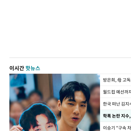
이시간
핫뉴스
방은희, 母 고독
월드컵 예선까지
한국 떠난 김지
학폭 논란 지수
이승기 "구속 차