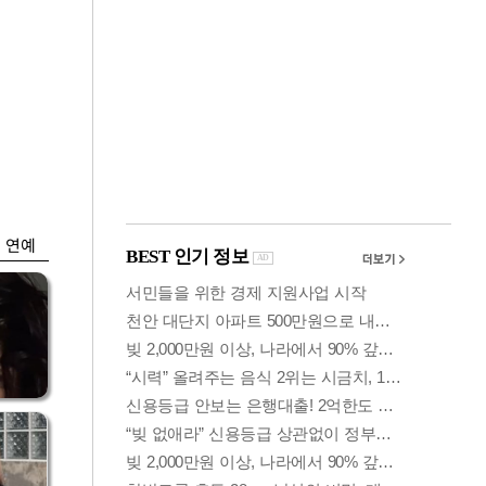
금융
개
외국인 폭풍매도에
 우
코스피 6200선 주저
앉아
연예