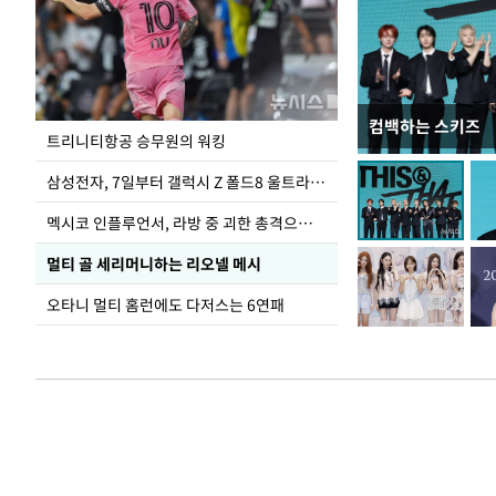
컴백하는 스키즈
입추 하루 앞둔 
트리니티항공 승무원의 워킹
폭염
삼성전자, 7일부터 갤럭시 Z 폴드8 울트라·폴드8·플립8 출시
멕시코 인플루언서, 라방 중 괴한 총격으로 사망
멀티 골 세리머니하는 리오넬 메시
오타니 멀티 홈런에도 다저스는 6연패