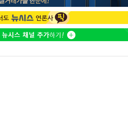
[단독]인천 부평구 아파트
1
10대가 40대 친모 살해
'서준맘' 박세미, 연하 남
2
생각도"
백혈병 재발 최성원 "치료
3
았다" 눈물
[속보]이 대통령 "부동산
4
매달리지 말고 과감히 실천
이 대통령, 6시간 부동산 
5
의…"기존 사고 방식에 매
히 실천"(종합)
[올댓차이나] 홍콩 증시, 
6
매수로 상승 마감…H주 0
이 대통령, 'ISA·주가누
7
질타하며 재검토 지시