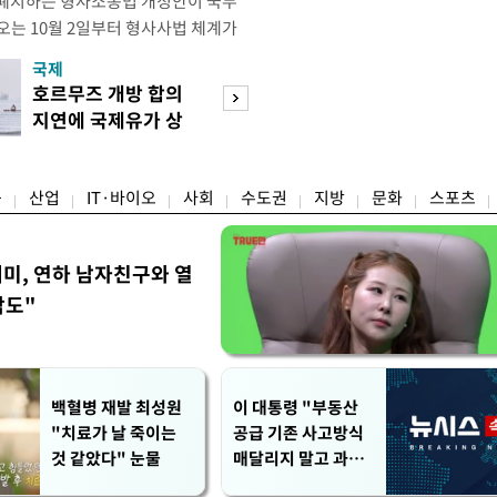
 폐지하는 형사소송법 개정안이 국무
오는 10월 2일부터 형사사법 체계가
 모든 수사권이 사라지고 경찰이 인지
국제
경제
건까지 수사 전반을 전담하게 된다. 8
호르무즈 개방 합의
호가 낮춘 매물 등
사의 보완수사를 폐지하고 수사 주체
지연에 국제유가 상
장…종부세 출구 
원화하는 내용의 형사소송법 일부개
승 마감
는 강남
융
산업
IT·바이오
사회
수도권
지방
문화
스포츠
세미, 연하 남자친구와 열
각도"
백혈병 재발 최성원
이 대통령 "부동산
"치료가 날 죽이는
공급 기존 사고방식
것 같았다" 눈물
매달리지 말고 과감
히 실천"