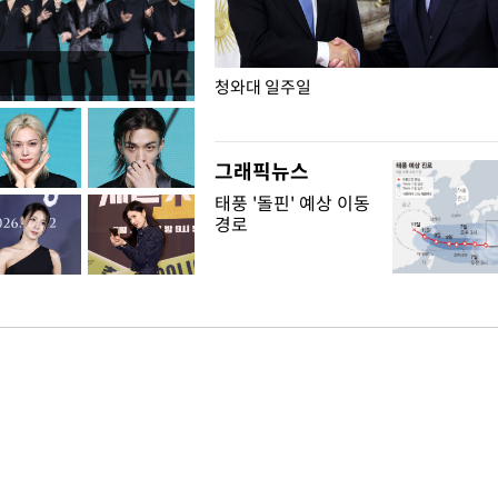
점포 가오픈… 13일 정식 개장
청와대 일주일
그래픽뉴스
태풍 '돌핀' 예상 이동
경로