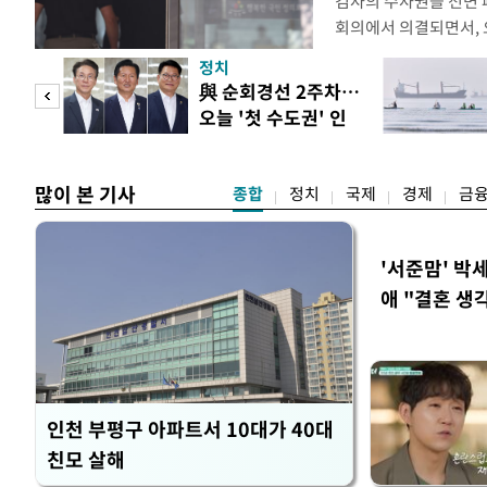
검사의 수사권을 전면
회의에서 의결되면서, 
전면 개편된다. 검사의
정치
사건부터 고소·고발 사
 두
與 순회경선 2주차…
일 법조계에 따르면 검
오늘 '첫 수도권' 인
를 사법경찰관으로 일
 정도
천 주목
정법률 공
많이 본 기사
종합
정치
국제
경제
금
'서준맘' 박
애 "결혼 생
인천 부평구 아파트서 10대가 40대
친모 살해