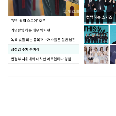
컴백하는 스키즈
홈플러스, 67개 
'무민 팝업 스토어' 오픈
기념촬영 하는 배우 박지현
녹색 빛깔 띄는 동복호…저수율은 절반 남짓
삼정검 수치 수여식
반정부 시위대와 대치한 아르헨티나 경찰