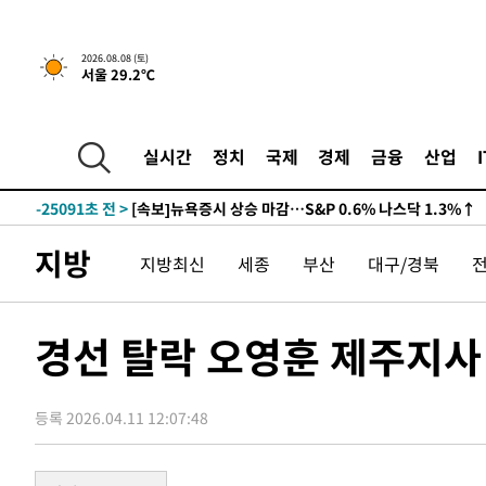
2026.08.08 (토)
서울 29.2℃
-25091초 전 >
[속보]뉴욕증시 상승 마감…S&P 0.6% 나스닥 1.3%↑
-31965초 전 >
'최고 37도' 폭염 지속…강원동해안 최대 150㎜ 비
실시간
정치
국제
경제
금융
산업
-25091초 전 >
[속보]뉴욕증시 상승 마감…S&P 0.6% 나스닥 1.3%↑
-31965초 전 >
'최고 37도' 폭염 지속…강원동해안 최대 150㎜ 비
-25091초 전 >
[속보]뉴욕증시 상승 마감…S&P 0.6% 나스닥 1.3%↑
지방
지방최신
세종
부산
대구/경북
경선 탈락 오영훈 제주지사
등록 2026.04.11 12:07:48