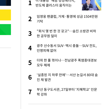
서
이 대통령 "해남 청정에너지,
1
1
반도체 클러스터 움직이는
힘…지역소멸 극복 전환점"
자친구와 열애 "결혼
임영웅 팬클럽, 거제·통영에 성금 1504만원
2
2
기탁
가 날 죽이는 것 같
"회식 몇 번 한 것 갖고"…숨진 소방관 비하
3
3
한 공무원 덜미
 공급 기존 사고방식
광주 산수동서 SUV·택시 충돌…SUV 전도,
4
4
"
인명피해 없어
회의서 공급 논
더위 한 풀 꺾이나…전남광주 폭염중대경보
5
5
달리지 말고 과감
모두 해제
혼조 개장 후 자원주
'실종된 지 하루 만에'…서산 논길서 80대 숨
6
6
.39%↑
진 채 발견
르기 방지법' 개편안
부산 동구도서관, 27일부터 '지혜학교' 인문
7
7
학 강좌