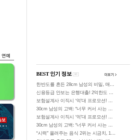
금융
두나무, 경찰청 '압수
찾
가상자산' 관리한다
연예