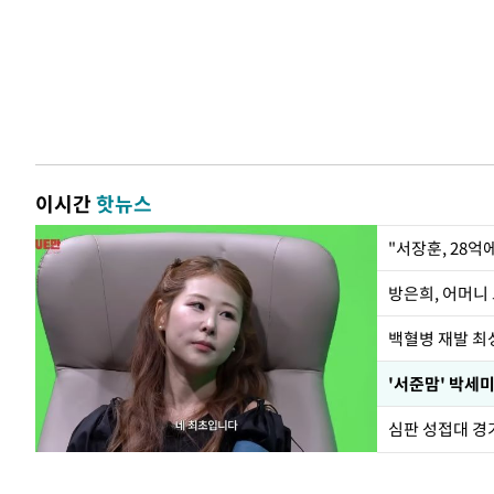
이시간
핫뉴스
"서장훈, 28억
방은희, 어머니 
백혈병 재발 최성
'서준맘' 박세미