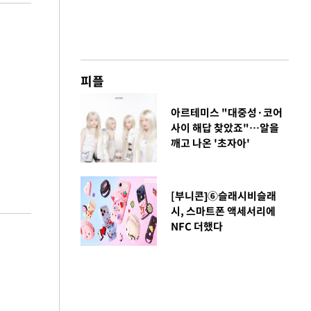
피플
아르테미스 "대중성·코어
사이 해답 찾았죠"…알을
깨고 나온 '초자아'
[부니콘]⑥슬래시비슬래
시, 스마트폰 액세서리에
NFC 더했다