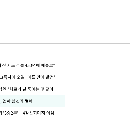
에 산 서초 건물 450억에 매물로"
고독사에 오열 "이틀 만에 발견"
원 "치료가 날 죽이는 것 같아"
, 연하 남친과 열애
심판 성접대 경기 '5승2무'…4강신화마저 의심받아