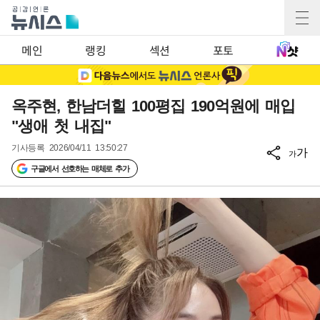
메인
랭킹
섹션
포토
옥주현, 한남더힐 100평집 190억원에 매입
"생애 첫 내집"
기사등록
2026/04/11 13:50:27
가
가
구글에서 선호하는 매체로 추가