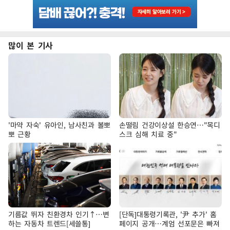
많이 본 기사
'마약 자숙' 유아인, 남사친과 볼뽀
손떨림 건강이상설 한승연…"목디
뽀 근황
스크 심해 치료 중"
기름값 뛰자 친환경차 인기↑…변
[단독]대통령기록관, '尹 추가' 홈
하는 자동차 트렌드[세쓸통]
페이지 공개…계엄 선포문은 빠져