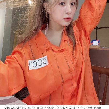
[서울=뉴시스] 가수 겸 배우 옥주현. (사진=옥주현 인스타그램 캡처)